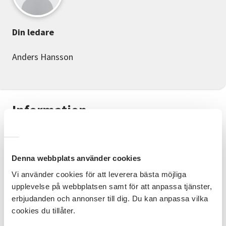
Din ledare
Anders Hansson
Information
Aktiecafé - Inspirationsträffar
tillsammans med Aktiespararna
Denna webbplats använder cookies
Är du intresserad av att prata aktier? Vi träffas under
Vi använder cookies för att leverera bästa möjliga
informella former och pratar om aktier,
upplevelse på webbplatsen samt för att anpassa tjänster,
marknadsläget etc. Gunnar Axelsson, ordförande i
Aktiespararna Säffle/Åmål håller i träffarna. Alla
erbjudanden och annonser till dig. Du kan anpassa vilka
aktieintresserade är välkomna! Ingen föranmälan
cookies du tillåter.
krävs