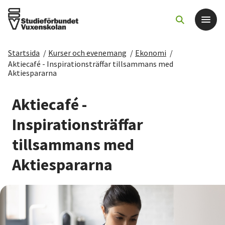
Startsida
/
Kurser och evenemang
/
Ekonomi
/
Det här gör vi
Aktiecafé - Inspirationsträffar tillsammans med
Aktiespararna
För dig som
Aktiecafé -
Inspirationsträffar
Sök kurser och evenemang
tillsammans med
Om SV
Aktiespararna
Starta studiecirkel
Cirkelledare