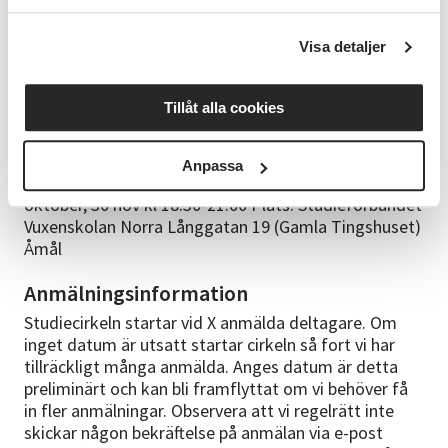
Gunnar Axelsson
Visa detaljer
Gunnar Axelsson, ordförande i Aktiespararna Säffle/
Åmål
Tillåt alla cookies
Bra att veta
Alla aktieintresserade är välkomna! Ingen
Anpassa
föranmälan krävs När: 31 augusti, 28 september, 26
oktober, 30 nov kl 18.30-21.00 Plats: Studieförbundet
Vuxenskolan Norra Långgatan 19 (Gamla Tingshuset)
Åmål
Anmälningsinformation
Studiecirkeln startar vid X anmälda deltagare. Om
inget datum är utsatt startar cirkeln så fort vi har
tillräckligt många anmälda. Anges datum är detta
preliminärt och kan bli framflyttat om vi behöver få
in fler anmälningar. Observera att vi regelrätt inte
skickar någon bekräftelse på anmälan via e-post