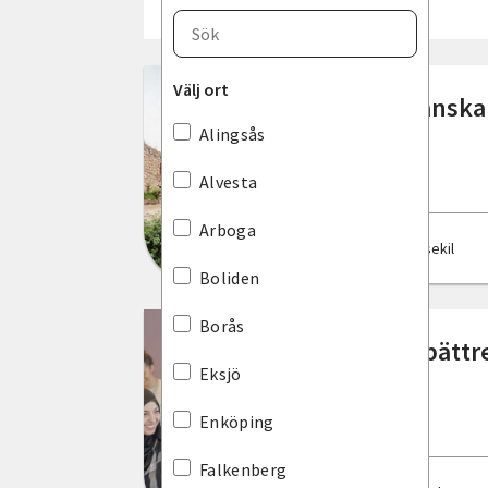
Välj län
Blekinge län
Välj ort
Spanska
Dalarnas län
Alingsås
Gotlands län
Alvesta
Gävleborgs län
Arboga
Lysekil
Hallands län
Boliden
Jämtlands län
Borås
Bli bätt
Jönköpings län
Eksjö
Kalmar län
Enköping
Kronobergs län
Falkenberg