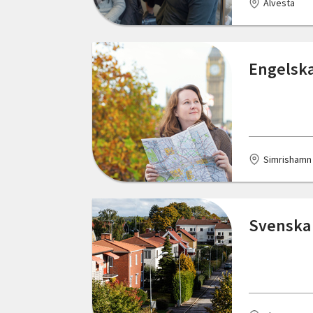
Alvesta
Malmö
Markaryd
Engelska
Mölndal
Nordmaling
Nässjö
Simrishamn
Olofström
Oskarshamn
Svenska 
Partille
Piteå
Simrishamn