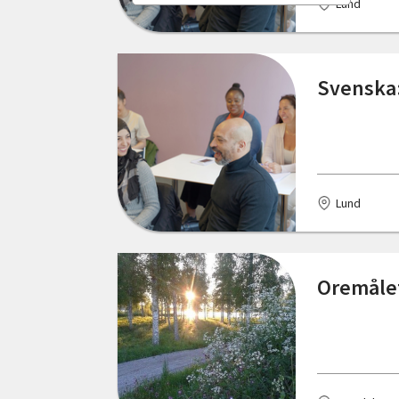
Lund
Norrbottens län
Floda
Skåne län
Furudal
Svenska:
Stockholms län
Göteborg
Södermanlands län
Halmstad
Uppsala län
Hammarstrand
Lund
Värmlands län
Haparanda
Västerbottens län
Henån
Oremålet 
Västernorrlands län
Härnösand
Västmanlands län
Högsby
Västra Götalands län
Karlshamn