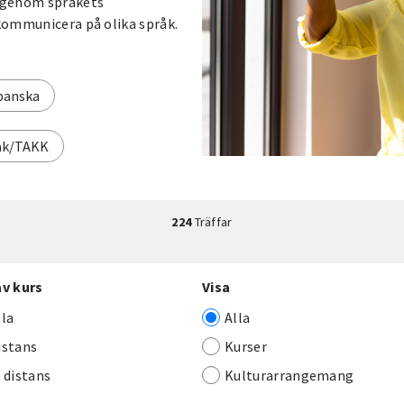
g genom språkets
 kommunicera på olika språk.
panska
åk/TAKK
224
Träffar
av kurs
Visa
lla
Alla
istans
Kurser
j distans
Kulturarrangemang