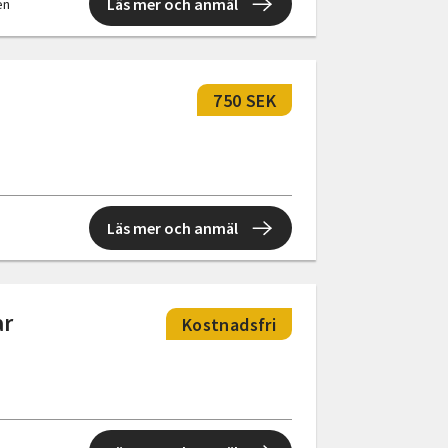
Läs mer och anmäl
en
750 SEK
Läs mer och anmäl
ar
Kostnadsfri