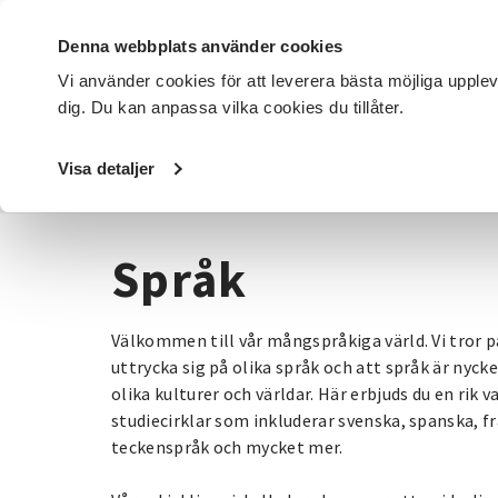
Denna webbplats använder cookies
Vi använder cookies för att leverera bästa möjliga upple
dig. Du kan anpassa vilka cookies du tillåter.
DET HÄR GÖR VI
FÖR DIG SOM
SÖK KURSER OCH EVENE
Visa detaljer
Startsida
/
Kurser och evenemang
/
Språk
Språk
Välkommen till vår mångspråkiga värld. Vi tror på
uttrycka sig på olika språk och att språk är nyckel
olika kulturer och världar. Här erbjuds du en rik 
studiecirklar som inkluderar svenska, spanska, f
teckenspråk och mycket mer.