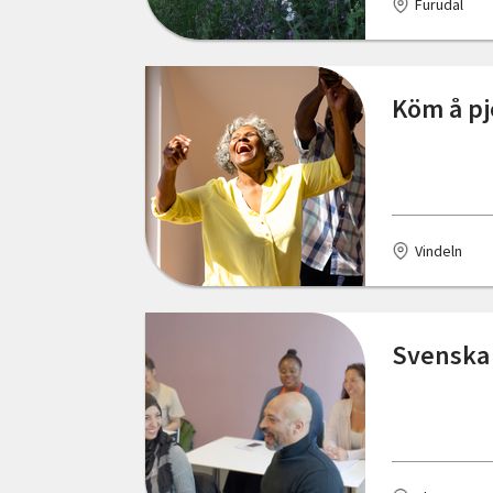
Örebro län
Furudal
Karlstad
Östergötlands län
Kristianstad
Köm å pjö
Kungsbacka
Kållekärr
Lidköping
Vindeln
Lilla Edet
Ljungby
Svenska 
Lund
Lycksele
Lysekil