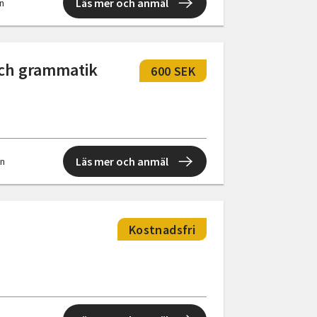
Läs mer och anmäl
en
och grammatik
600 SEK
Läs mer och anmäl
en
Kostnadsfri