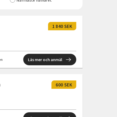
Närmaste halvåret
1 840 SEK
Läs mer och anmäl
en
å
600 SEK