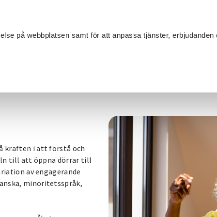
Sök
velse på webbplatsen samt för att anpassa tjänster, erbjudanden 
Om SV
Sta
MANG
 kraften i att förstå och
n till att öppna dörrar till
variation av engagerande
ranska, minoritetsspråk,