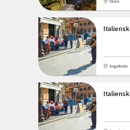
Skara
Skara
Spekeröd
Stenungsund
Italiensk
Stockholm
Storlien
Strömsund
Ängelholm
Sundsvall
Sölvesborg
Italiensk
Tranås
Umeå
Varberg