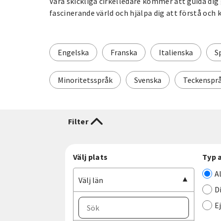
Våra skickliga cirkelledare kommer att guida di
fascinerande värld och hjälpa dig att förstå och
Engelska
Franska
Italienska
S
Minoritetsspråk
Svenska
Teckenspr
Filter
Välj plats
Typ 
A
Välj län
D
E
Välj ort