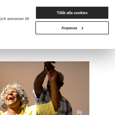
Lyssna
Tillåt alla cookies
och annonser till
rta studiecirkel
Cirkelledare
Nyheter
Avdelningar
Anpassa