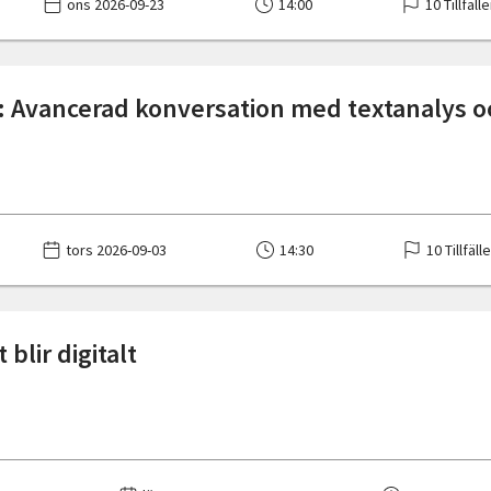
ons 2026-09-23
14:00
10 Tillfäll
 Avancerad konversation med textanalys 
tors 2026-09-03
14:30
10 Tillfäll
blir digitalt