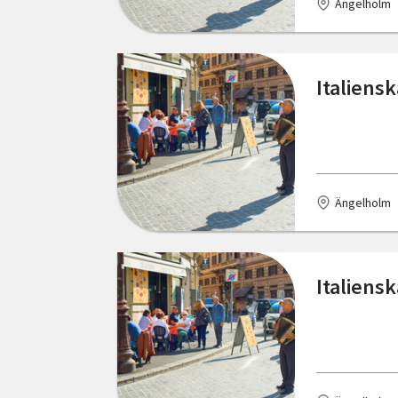
Ängelholm
Vessigebro
Vetlanda
Italiensk
Vindeln
Västervik
Växjö
Ängelholm
Ydre
Åmål
Italiens
Älmhult
Ängelholm
Östersund