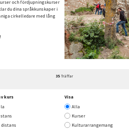
rkurser och fördjupningskurser
klar du dina språkkunskaper i
niga cirkelledare med lång
!
35
Träffar
av kurs
Visa
lla
Alla
istans
Kurser
j distans
Kulturarrangemang