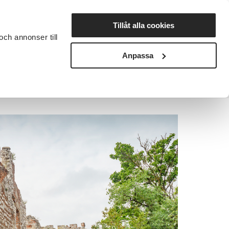
Lyssna
Tillåt alla cookies
och annonser till
rta studiecirkel
Cirkelledare
Nyheter
Avdelningar
Anpassa