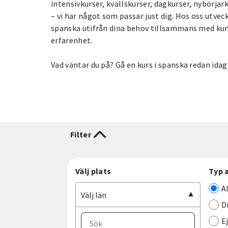
intensivkurser, kvällskurser, dagkurser, nybörja
– vi har något som passar just dig. Hos oss utvec
spanska utifrån dina behov tillsammans med kun
erfarenhet.
Vad väntar du på? Gå en kurs i spanska redan idag
Filter
Välj plats
Typ 
A
Välj län
D
E
Välj ort