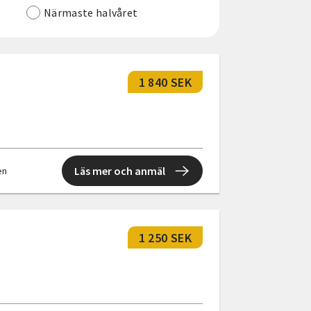
Närmaste halvåret
1 840 SEK
Läs mer och anmäl
en
1 250 SEK