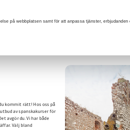
Sök
velse på webbplatsen samt för att anpassa tjänster, erbjudanden 
Om SV
Sta
MANG
r du kommit rätt! Hos oss på
 utbud av spanskakurser för
 Det avgör du. Vi har både
ffar. Välj bland