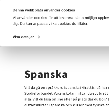
Denna webbplats använder cookies
Vi använder cookies för att leverera bästa möjliga upple
dig. Du kan anpassa vilka cookies du tillåter.
DET HÄR GÖR VI
FÖR DIG SOM
SÖK KURSER OCH EVENE
Visa detaljer
Startsida
/
Kurser och evenemang
/
Språk
/
Spanska
Spanska
Vill du gå en språkkurs i spanska? Grattis, då ha
Studieförbundet Vuxenskolan hittar du ett brett
alla. Vill du läsa online eller på plats där du bor?
distanskurser i spanska och kurser med fysiska trä