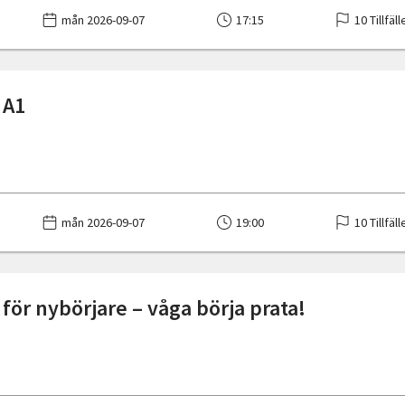
mån 2026-09-07
17:15
10 Tillfäll
 A1
mån 2026-09-07
19:00
10 Tillfäll
för nybörjare – våga börja prata!