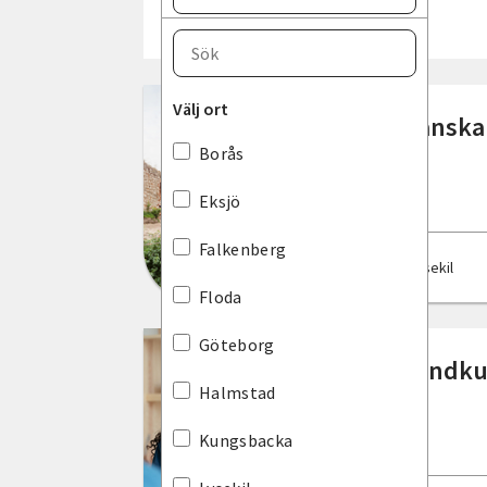
Välj län
Blekinge län
Välj ort
Spanska
Dalarnas län
Borås
Gotlands län
Eksjö
Gävleborgs län
Falkenberg
Lysekil
Hallands län
Floda
Jämtlands län
Göteborg
Grundku
Jönköpings län
Halmstad
Kalmar län
Kungsbacka
Kronobergs län