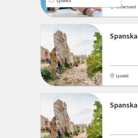
Lysekil
Östersund
Norrbottens län
Malmö
Skåne län
Mölndal
Spanska
Stockholms län
Nässjö
Södermanlands län
Olofström
Uppsala län
Sölvesborg
Lysekil
Värmlands län
Tranås
Västerbottens län
Vetlanda
Spanska
Västernorrlands län
Östersund
Västmanlands län
Västra Götalands län