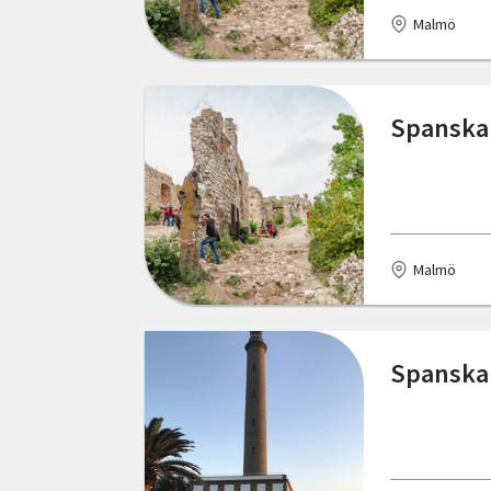
Örebro län
Malmö
Östergötlands län
Spanska
Malmö
Spanska 