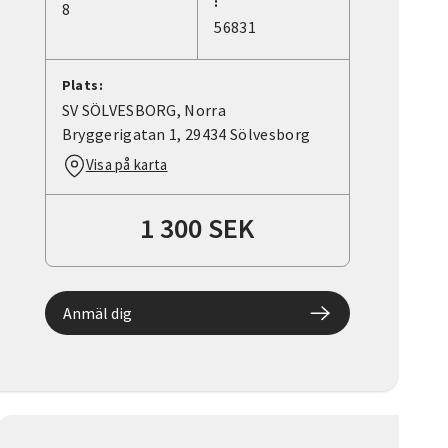
:
8
56831
Plats:
SV SÖLVESBORG, Norra
Bryggerigatan 1, 29434 Sölvesborg
Visa på karta
1 300 SEK
Anmäl dig