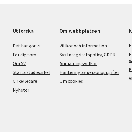
Utforska
Om webbplatsen
K
Det här gör vi
Villkor och information
K
För dig som
SVs Integritetspolicy, GDPR
K
V
Om SV
Anmälningsvillkor
K
Starta studiecirkel
Hantering av personuppgifter
V
Cirkelledare
Om cookies
Nyheter