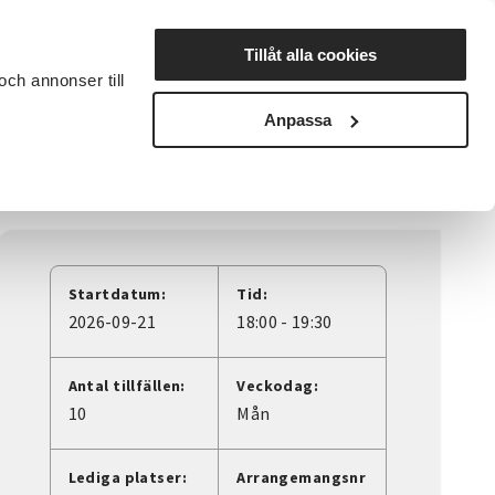
Lyssna
Tillåt alla cookies
och annonser till
rta studiecirkel
Cirkelledare
Nyheter
Avdelningar
Anpassa
Startdatum:
Tid:
2026-09-21
18:00 - 19:30
Antal tillfällen:
Veckodag:
10
Mån
Lediga platser:
Arrangemangsnr