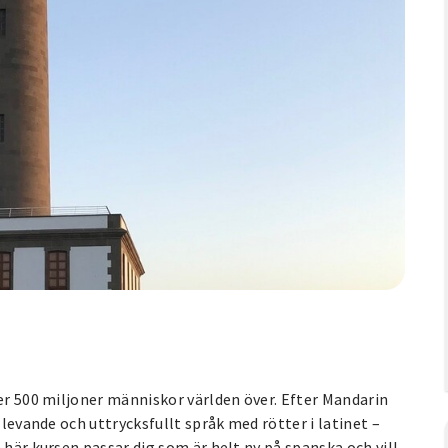
ver 500 miljoner människor världen över. Efter Mandarin
 levande och uttrycksfullt språk med rötter i latinet –
 här kursen passar dig som är helt ny på spanska och vill