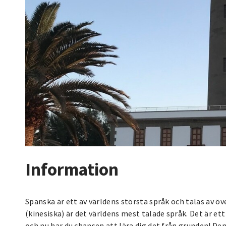
Information
Spanska är ett av världens största språk och talas av ö
(kinesiska) är det världens mest talade språk. Det är ett
och nu har du chansen att lära dig det från grunden! Den