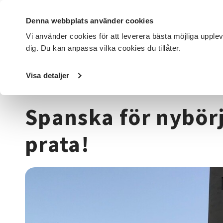
Denna webbplats använder cookies
Vi använder cookies för att leverera bästa möjliga upple
dig. Du kan anpassa vilka cookies du tillåter.
DET HÄR GÖR VI
FÖR DIG SOM
SÖK KURSER OCH EVENE
Visa detaljer
Startsida
/
Kurser och evenemang
/
Språk
/
Spanska
/
Sp
Spanska för nybörj
prata!