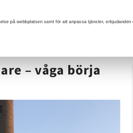
Sök
velse på webbplatsen samt för att anpassa tjänster, erbjudanden 
Om SV
Sta
MANG
anska för nybörjare – våga börja prata!
are – våga börja