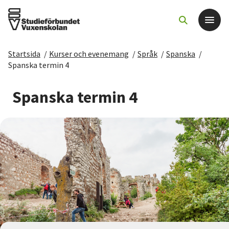
Startsida
/
Kurser och evenemang
/
Språk
/
Spanska
/
Det här gör vi
Spanska termin 4
För dig som
Spanska termin 4
Sök kurser och evenemang
Om SV
Starta studiecirkel
Cirkelledare