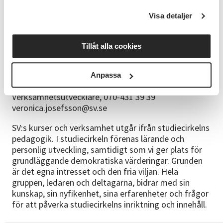
Kursen leds av Annabell Irsara. Annabells modersmål
är tyska. Hon har goda baskunskaper i spanska,
Visa detaljer
franska och pratar flytande engelska och svenska.
Hon har varit kursledare på Studieförbundet
Tillåt alla cookies
Vuxenskolan sedan 2016.
Frågor
Anpassa
Kontakta Veronica Josefsson
Verksamhetsutvecklare, 070-431 39 39
veronica.josefsson@sv.se
SV:s kurser och verksamhet utgår ifrån studiecirkelns
pedagogik. I studiecirkeln förenas lärande och
personlig utveckling, samtidigt som vi ger plats för
grundläggande demokratiska värderingar. Grunden
är det egna intresset och den fria viljan. Hela
gruppen, ledaren och deltagarna, bidrar med sin
kunskap, sin nyfikenhet, sina erfarenheter och frågor
för att påverka studiecirkelns inriktning och innehåll.