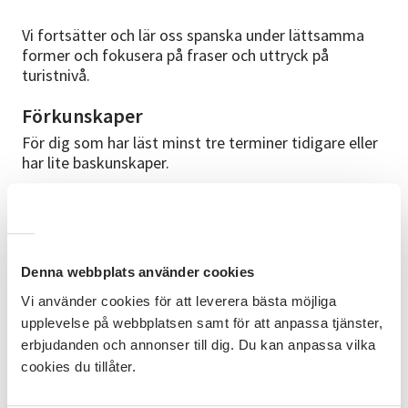
Vi fortsätter och lär oss spanska under lättsamma
former och fokusera på fraser och uttryck på
turistnivå.
Förkunskaper
För dig som har läst minst tre terminer tidigare eller
har lite baskunskaper.
Bra att veta
För dig som läst minst tre terminer tidigare. Vi läser
klart iHola spanska för resan därefter fortsätter vi
med studiematerialet Hola de nuevo. Meddela vid
Denna webbplats använder cookies
anmälan om du redan har boken Hola de nuevo eller
Vi använder cookies för att leverera bästa möjliga
vill köpa dem på annat sätt. Spanska termin 4, start
upplevelse på webbplatsen samt för att anpassa tjänster,
10 september kl.16.30-18-00, varje vecka, åtta
erbjudanden och annonser till dig. Du kan anpassa vilka
tillfällen under hösten.
cookies du tillåter.
Ledare