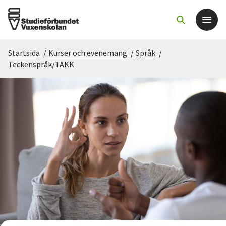
Startsida
/
Kurser och evenemang
/
Språk
/
Det här gör vi
Teckenspråk/TAKK
För dig som
Sök kurser och evenemang
Om SV
Starta studiecirkel
Cirkelledare