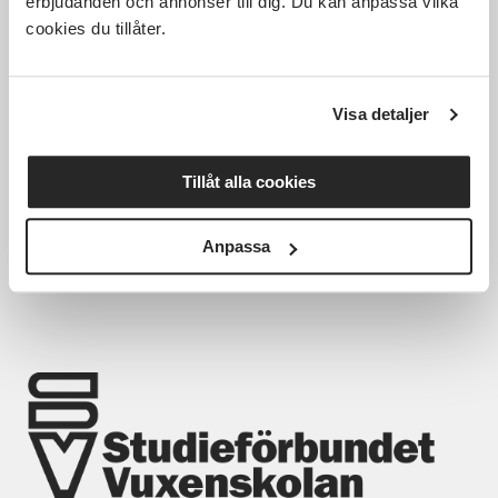
erbjudanden och annonser till dig. Du kan anpassa vilka
cookies du tillåter.
TAKK - tecken som alternativ och
kompletterande kommunikation -
intresseanmälan
Visa detaljer
Sundsvall
Datum ej fastställt
Tillåt alla cookies
Tid ej fastställt
Läs mer och anmäl
Anpassa