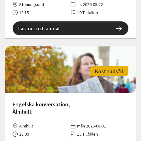
Stenungsund
tis 2026-09-22
18:15
10 Tillfällen
Läs mer och anmäl
Kostnadsfri
Engelska konversation,
Älmhult
Älmhult
mån 2026-08-31
13:00
15 Tillfällen