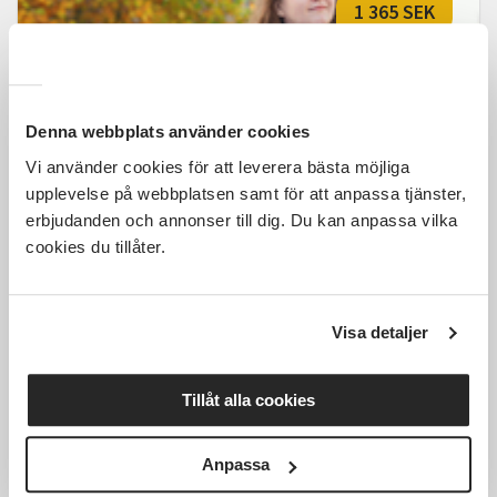
1 365 SEK
Lätt engelska för seniorer
Denna webbplats använder cookies
Vi använder cookies för att leverera bästa möjliga
Halmstad
mån 2026-09-14
upplevelse på webbplatsen samt för att anpassa tjänster,
14:00
10 Tillfällen
erbjudanden och annonser till dig. Du kan anpassa vilka
cookies du tillåter.
Läs mer och anmäl
Visa detaljer
Tillåt alla cookies
1 365 SEK
Anpassa