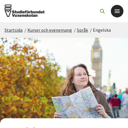
Startsida
/
Kurser och evenemang
/
Språk
/
Engelska
Det här gör vi
För dig som
Sök kurser och evenemang
Om SV
Starta studiecirkel
Cirkelledare