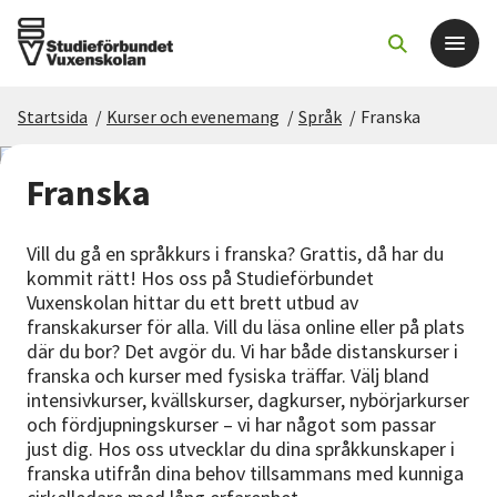
Startsida
/
Kurser och evenemang
/
Språk
/
Franska
Det här gör vi
Franska
För dig som
Vill du gå en språkkurs i franska? Grattis, då har du
Sök kurser och evenemang
kommit rätt! Hos oss på Studieförbundet
Vuxenskolan hittar du ett brett utbud av
franskakurser för alla. Vill du läsa online eller på plats
Om SV
där du bor? Det avgör du. Vi har både distanskurser i
franska och kurser med fysiska träffar. Välj bland
Starta studiecirkel
intensivkurser, kvällskurser, dagkurser, nybörjarkurser
och fördjupningskurser – vi har något som passar
just dig. Hos oss utvecklar du dina språkkunskaper i
Cirkelledare
franska utifrån dina behov tillsammans med kunniga