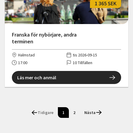
1 365 SEK
Franska för nybörjare, andra
terminen
Halmstad
tis 2026-09-15
17:00
10 Tillfällen
Läs mer och anmäl
Tidigare
1
2
Nästa