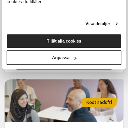
cookies du tillåter.
Visa detaljer
Språkcafé i Partille
Tillåt alla cookies
Partille
ons 2026-10-07
14:00
1 Tillfällen
Anpassa
Läs mer och anmäl
Kostnadsfri