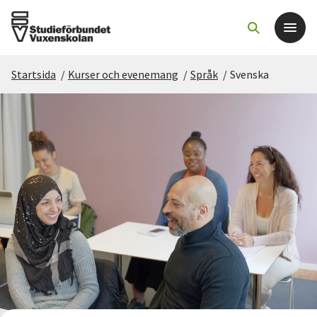
Startsida
/
Kurser och evenemang
/
Språk
/
Svenska
Det här gör vi
För dig som
Sök kurser och evenemang
Om SV
Starta studiecirkel
Cirkelledare