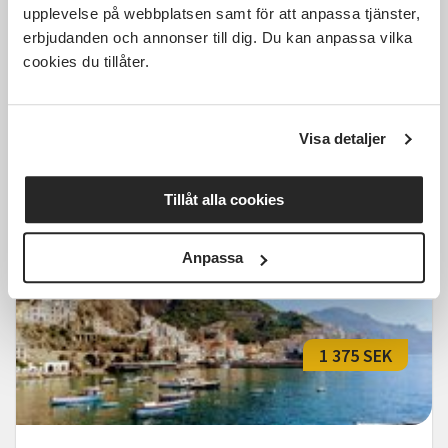
upplevelse på webbplatsen samt för att anpassa tjänster,
erbjudanden och annonser till dig. Du kan anpassa vilka
cookies du tillåter.
Italienska nybörjare, andra
terminen - distanskurs
Visa detaljer
Distans
ons 2026-09-16
18:00
10 Tillfällen
Tillåt alla cookies
Läs mer och anmäl
Anpassa
1 375 SEK