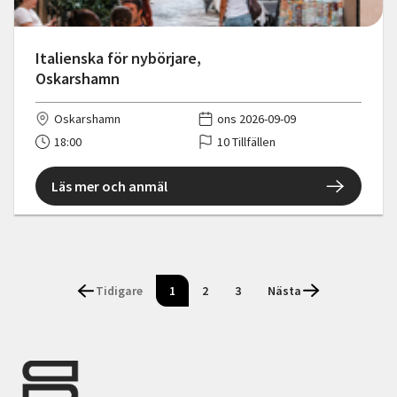
Italienska för nybörjare,
Oskarshamn
Oskarshamn
ons 2026-09-09
18:00
10 Tillfällen
Läs mer och anmäl
Tidigare
1
2
3
Nästa