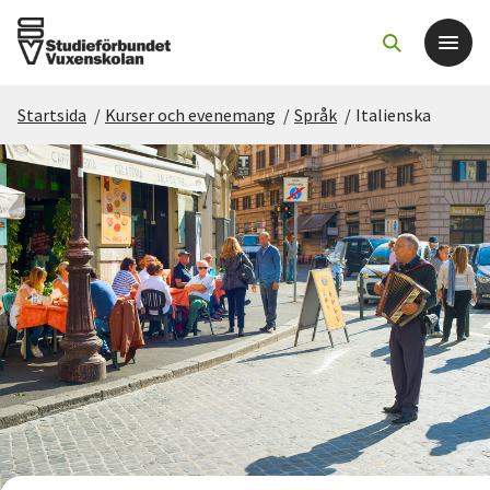
Startsida
/
Kurser och evenemang
/
Språk
/
Italienska
Det här gör vi
För dig som
Sök kurser och evenemang
Om SV
Starta studiecirkel
Cirkelledare