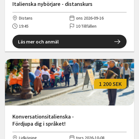
Italienska nybörjare - distanskurs
Distans
ons 2026-09-16
19:45
10 Tillfällen
Läs mer och anmäl
1 200 SEK
Konversationsitalienska -
Fördjupa dig i språket!
Lidköping
tors 2026-10-08