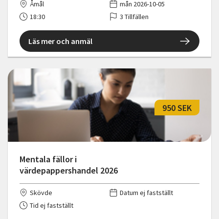
Åmål
mån 2026-10-05
18:30
3 Tillfällen
Läs mer och anmäl
950 SEK
Mentala fällor i
värdepappershandel 2026
Skövde
Datum ej fastställt
Tid ej fastställt