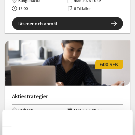
Kungsbacka
mån 2026-10-05
18:00
6 Tillfällen
Läs mer och anmäl
600 SEK
Aktiestrategier
Varberg
tors 2026-08-27
18:30
5 Tillfällen
Läs mer och anmäl