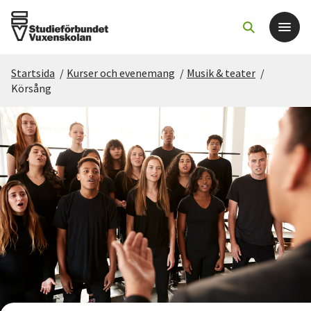
Startsida
/
Kurser och evenemang
/
Musik & teater
/
Det här gör vi
Körsång
För dig som
Sök kurser och evenemang
Om SV
Starta studiecirkel
Cirkelledare