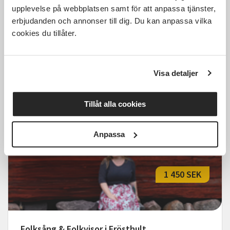
upplevelse på webbplatsen samt för att anpassa tjänster,
erbjudanden och annonser till dig. Du kan anpassa vilka
KRAXkören -för dig med
cookies du tillåter.
intellektuell funktionsnedsättning
Falkenberg
mån 2026-09-14
Visa detaljer
18:30
8 Tillfällen
Läs mer och anmäl
Tillåt alla cookies
Anpassa
1 450 SEK
Folksång & Folkvisor i Frösthult,