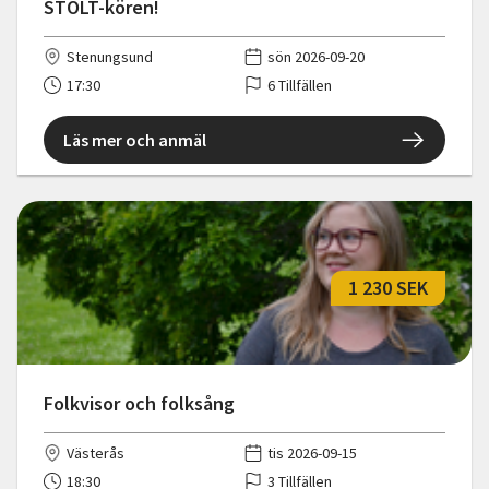
STOLT-kören!
Stenungsund
sön 2026-09-20
17:30
6 Tillfällen
Läs mer och anmäl
1 230 SEK
Folkvisor och folksång
Västerås
tis 2026-09-15
18:30
3 Tillfällen