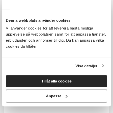
Starta-eget-kväll i Alvesta
Denna webbplats använder cookies
Alvesta
ons 2026-09-09
Vi använder cookies för att leverera bästa möjliga
17:30
1 Tillfällen
upplevelse på webbplatsen samt för att anpassa tjänster,
erbjudanden och annonser till dig. Du kan anpassa vilka
Läs mer och anmäl
cookies du tillåter.
Visa detaljer
179 SEK
Tillåt alla cookies
Anpassa
Lunchscen SARAs folk och fä