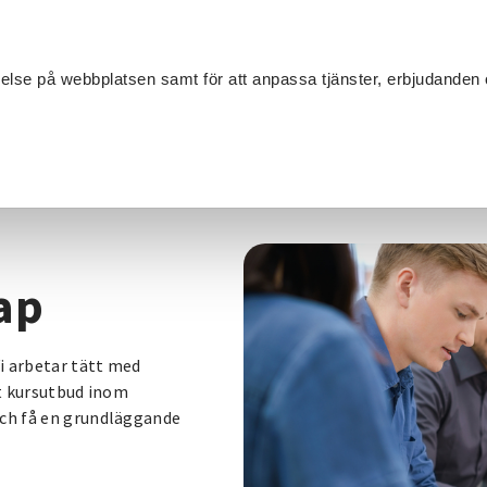
Sök
velse på webbplatsen samt för att anpassa tjänster, erbjudanden 
Om SV
Sta
MANG
/
Föreningskunskap
ap
Vi arbetar tätt med
tt kursutbud inom
och få en grundläggande