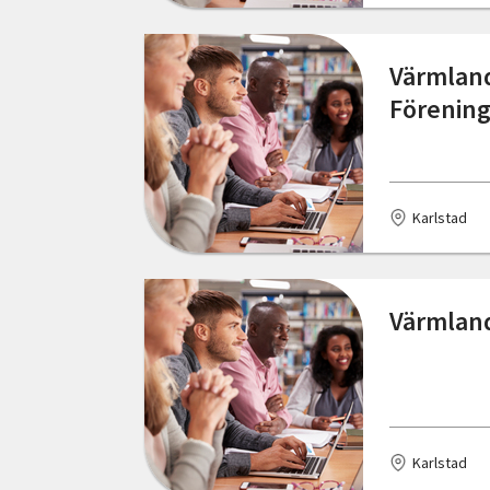
Värmland
Förenin
Karlstad
Värmland
Karlstad