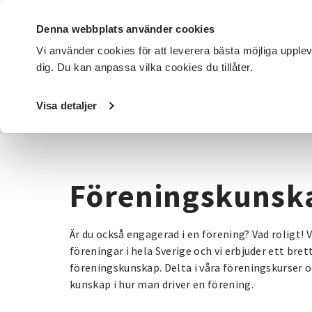
Denna webbplats använder cookies
Vi använder cookies för att leverera bästa möjliga upple
dig. Du kan anpassa vilka cookies du tillåter.
DET HÄR GÖR VI
FÖR DIG SOM
SÖK KURSER OCH EVENE
Visa detaljer
Startsida
/
Kurser och evenemang
/
Beteendevetenskap
Föreningskunsk
Är du också engagerad i en förening? Vad roligt! 
föreningar i hela Sverige och vi erbjuder ett bre
föreningskunskap. Delta i våra föreningskurser 
kunskap i hur man driver en förening.