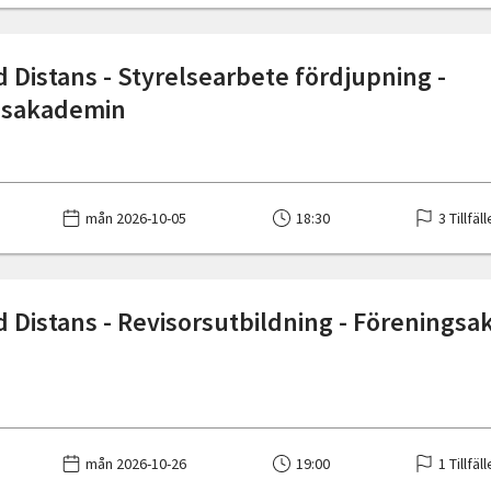
 Distans - Styrelsearbete fördjupning -
gsakademin
mån 2026-10-05
18:30
3 Tillfäl
 Distans - Revisorsutbildning - Förenings
mån 2026-10-26
19:00
1 Tillfäl