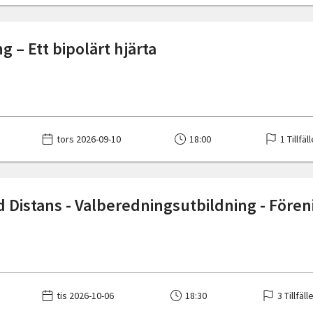
g – Ett bipolärt hjärta
tors 2026-09-10
18:00
1 Tillfäl
 Distans - Valberedningsutbildning - För
tis 2026-10-06
18:30
3 Tillfäll