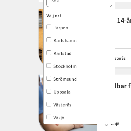
Blekinge län
Välj ort
Ska 14-å
Dalarnas län
Järpen
Gotlands län
Karlshamn
Gävleborgs län
Karlstad
Västerås
Hallands län
Stockholm
Jämtlands län
Strömsund
Hållbar 
Jönköpings län
Uppsala
Kalmar län
Västerås
Kronobergs län
Växjö
Växjö
Norrbottens län