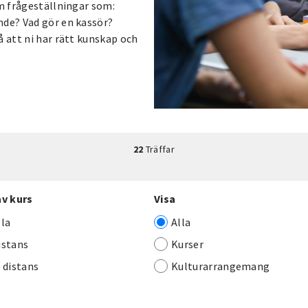
om frågeställningar som:
nde? Vad gör en kassör?
å att ni har rätt kunskap och
22
Träffar
av kurs
Visa
lla
Alla
istans
Kurser
j distans
Kulturarrangemang