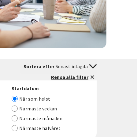
Sortera efter
Senast inlagda
Rensa alla filter
Startdatum
När som helst
Närmaste veckan
Närmaste månaden
Närmaste halvåret