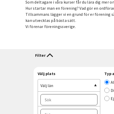
Som deltagare i våra kurser får du lära dig mer 
Hur startar man en förening? Vad gör en ordföra
Tillsammans lägger vi en grund för er förening s
kan utvecklas på bästa sätt.
Vi förenar föreningssverige.
Filter
Välj plats
Typ 
A
Välj län
D
E
Välj ort
Välj län