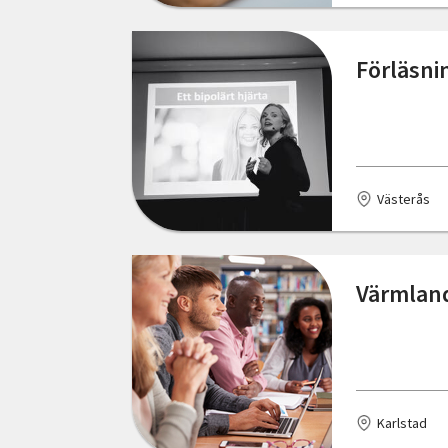
Skåne län
Förläsnin
Stockholms län
Södermanlands län
Uppsala län
Västerås
Värmlands län
Västerbottens län
Värmland
Västernorrlands län
Västmanlands län
Västra Götalands län
Örebro län
Karlstad