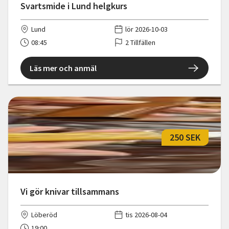
Svartsmide i Lund helgkurs
Lund
lör 2026-10-03
08:45
2 Tillfällen
Läs mer och anmäl
250 SEK
Vi gör knivar tillsammans
Löberöd
tis 2026-08-04
19:00