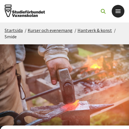
Startsida
/
Kurser och evenemang
/
Hantverk & konst
/
Det här gör vi
Smide
För dig som
Sök kurser och evenemang
Om SV
Starta studiecirkel
Cirkelledare