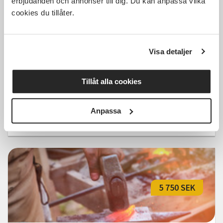
erbjudanden och annonser till dig. Du kan anpassa vilka
5 750 SEK
cookies du tillåter.
Visa detaljer
Svartsmide i Lund
Tillåt alla cookies
Lund
tors 2026-09-10
18:30
12 Tillfällen
Anpassa
Läs mer och anmäl
5 750 SEK