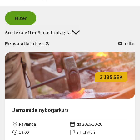
Filter
Sortera efter
Senast inlagda
Rensa alla filter
33
Träffar
2 135 SEK
Järnsmide nybörjarkurs
Rävlanda
tis 2026-10-20
18:00
8 Tillfällen