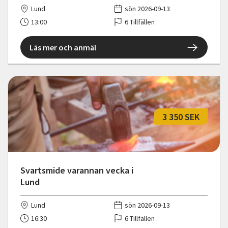
Lund
sön 2026-09-13
13:00
6 Tillfällen
Läs mer och anmäl
3 350 SEK
Svartsmide varannan vecka i
Lund
Lund
sön 2026-09-13
16:30
6 Tillfällen