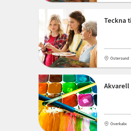
Mariestad
Teckna t
Mölndal
Mölnlycke
Mönsterås
Östersund
Nybro
Nässjö
Akvarell
Oskarshamn
Pajala
Partille
Rengsjö
Överkalix