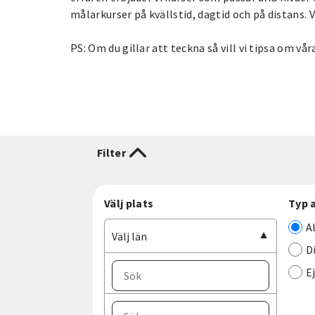
målarkurser på kvällstid, dagtid och på distans. 
PS: Om du gillar att teckna så vill vi tipsa om vå
Filter
Välj plats
Typ 
A
Välj län
D
E
Välj ort
Välj län