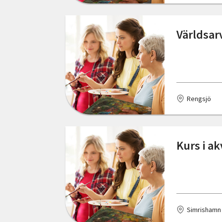
Östergötlands län
Kungsbacka
Världsar
Kungälv
Landskrona
Lidköping
Rengsjö
Lilla Edet
Listerby
Kurs i a
Ludvika
Luleå
Långasjö
Simrishamn
Malmö