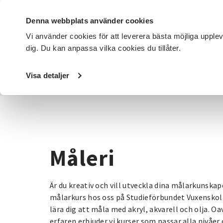
Denna webbplats använder cookies
Vi använder cookies för att leverera bästa möjliga upple
dig. Du kan anpassa vilka cookies du tillåter.
DET HÄR GÖR VI
FÖR DIG SOM
SÖK KURSER OCH EVENE
Visa detaljer
Startsida
/
Kurser och evenemang
/
Hantverk & konst
/
M
Måleri
Är du kreativ och vill utveckla dina målarkunskap
målarkurs hos oss på Studieförbundet Vuxenskol
lära dig att måla med akryl, akvarell och olja. Oa
erfaren erbjuder vi kurser som passar alla nivåer 