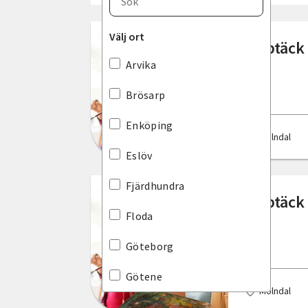
Blekinge län
Välj ort
Upptäck 
Dalarnas län
Arvika
Gotlands län
Brösarp
Gävleborgs län
Enköping
Mölndal
Hallands län
Eslöv
Jämtlands län
Fjärdhundra
Upptäck 
Jönköpings län
Floda
Kalmar län
Göteborg
Kronobergs län
Götene
Mölndal
Norrbottens län
Halmstad