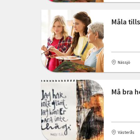
Uppsala
Varberg
Måla til
Vilhelmina
Västervik
Västerås
Nässjö
Växjö
Åmål
Må bra h
Åskloster
Älmhult
Örebro
Västerås