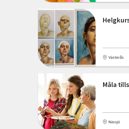
Sala
Simrishamn
Helgkurs 
Skellefteå
Skultuna
Skurup
Västerås
Smedjebacken
Stenungsund
Måla til
Stockholm
Tingsryd
Trelleborg
Nässjö