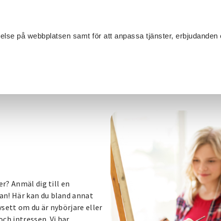
Sök
velse på webbplatsen samt för att anpassa tjänster, erbjudanden 
Om SV
Sta
MANG
åleri
er? Anmäl dig till en
an! Här kan du bland annat
vsett om du är nybörjare eller
och intressen. Vi har