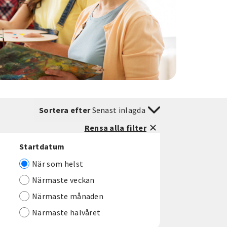
Sortera efter
Senast inlagda
Rensa alla filter
Startdatum
När som helst
Närmaste veckan
Närmaste månaden
Närmaste halvåret