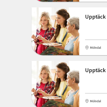
Skåne län
Haparanda
Upptäck 
Stockholms län
Henån
Södermanlands län
Hyltebruk
Uppsala län
Järpen
Mölndal
Värmlands län
Jönköping
Västerbottens län
Kalmar
Upptäck 
Västernorrlands län
Karlshamn
Västmanlands län
Karlskrona
Västra Götalands län
Kinna
Örebro län
Mölndal
Krylbo