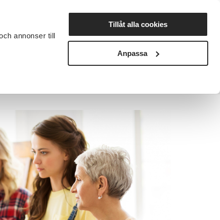
Lyssna
Tillåt alla cookies
och annonser till
rta studiecirkel
Cirkelledare
Nyheter
Avdelningar
Anpassa