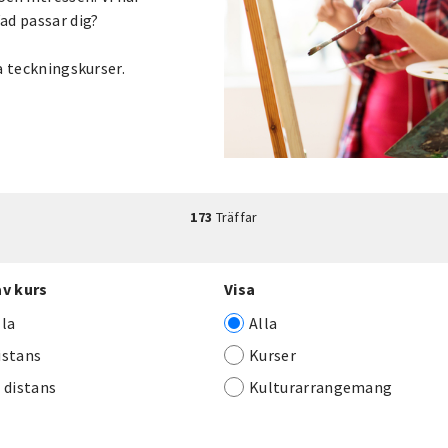
Vad passar dig?
ra teckningskurser.
173
Träffar
av kurs
Visa
lla
Alla
istans
Kurser
j distans
Kulturarrangemang