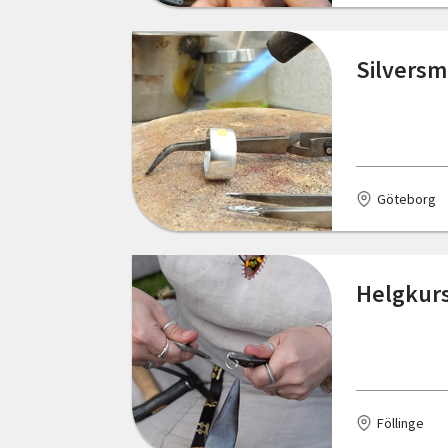
Skåne län
Nybro
Silversm
Stockholms län
Trelleborg
Södermanlands län
Vreta Kloster
Uppsala län
Västervik
Göteborg
Värmlands län
Växjö
Västerbottens län
Helgkurs
Västernorrlands län
Västmanlands län
Västra Götalands län
Örebro län
Föllinge