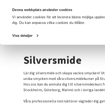
Denna webbplats använder cookies
Vi använder cookies för att leverera bästa möjliga upple
dig. Du kan anpassa vilka cookies du tillåter.
DET HÄR GÖR VI
FÖR DIG SOM
SÖK KURSER OCH EVENE
Visa detaljer
Startsida
/
Kurser och evenemang
/
Hantverk & konst
/
S
Silversmide
Lär dig silversmide och skapa vackra smycken! U
unika smycken med våra silversmidekurser på St
Hos oss kan du anmäla dig till silversmideskurs f
Stockholm, Göteborg, Malmö och i övriga landet
Våra professionella instruktörer vägleder dig ge