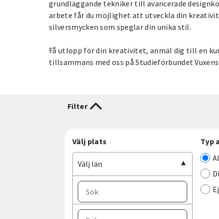
grundläggande tekniker till avancerade designk
arbete får du möjlighet att utveckla din kreativi
silversmycken som speglar din unika stil.
Få utlopp för din kreativitet, anmäl dig till en ku
tillsammans med oss på Studieförbundet Vuxens
Filter
Välj plats
Typ 
A
Välj län
D
E
Välj ort
Välj län