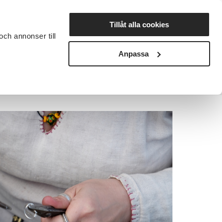
Lyssna
Tillåt alla cookies
och annonser till
rta studiecirkel
Cirkelledare
Nyheter
Avdelningar
Anpassa