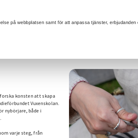
Sök
velse på webbplatsen samt för att anpassa tjänster, erbjudanden 
Om SV
Sta
MANG
ilversmide
tforska konsten att skapa
udieförbundet Vuxenskolan.
ör nybörjare, både i
.
nom varje steg, från