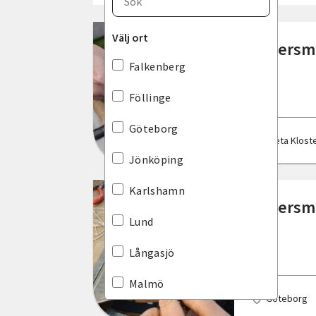
Blekinge län
Välj ort
Silversm
Dalarnas län
Falkenberg
Gotlands län
Föllinge
Gävleborgs län
Göteborg
Vreta Klost
Hallands län
Jönköping
Jämtlands län
Karlshamn
Silversm
Jönköpings län
Lund
Kalmar län
Långasjö
Kronobergs län
Malmö
Göteborg
Norrbottens län
Mölndal