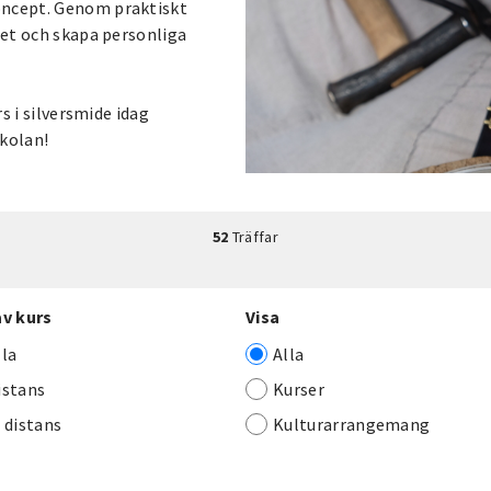
oncept. Genom praktiskt
tet och skapa personliga
rs i silversmide idag
kolan!
52
Träffar
av kurs
Visa
lla
Alla
istans
Kurser
j distans
Kulturarrangemang