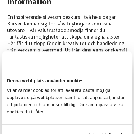
Information
En inspirerande silversmideskurs i två hela dagar.
Kursen lämpar sig för såväl nybörjare som vana
utövare. I vår välutrustade smedja finner du
fantastiska möjligheter att skapa dina egna alster.
Här får du utlopp för din kreativitet och handledning
från verksam silversmed. Utifrån dina egna önskemål
lär du dig olika tekniker och metoder för tillverkning
av smycken och corpus.
Förkunskaper
Denna webbplats använder cookies
Inga förkunskaper krävs.
Vi använder cookies för att leverera bästa möjliga
Kursmaterial
upplevelse på webbplatsen samt för att anpassa tjänster,
erbjudanden och annonser till dig. Du kan anpassa vilka
Ta gärna med dig eget silvermaterial, men du kan
cookies du tillåter.
naturligtvis även köpa silvermaterial direkt på kursen.
Pris är 35 kr per gram med reservation för höjt
världsmarknadspris. Materialet du använt betalar du i
efterskott på faktura. Kanske vill du laga ett