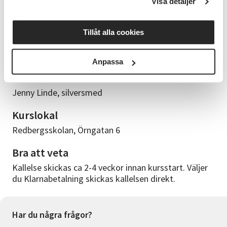
Visa detaljer
gammalt kärt silversmycke eller återanvänd dina
gamla smycken eller silverföremål (även guld) för att
skapa något nytt. Främst arbetar vi i silver men om
Tillåt alla cookies
du vill kan du också arbeta i plexiglas eller andra
metaller som exempelvis mässing eller koppar.
Anpassa
Kursledare
Jenny Linde, silversmed
Kurslokal
Redbergsskolan, Örngatan 6
Bra att veta
Kallelse skickas ca 2-4 veckor innan kursstart. Väljer
du Klarnabetalning skickas kallelsen direkt.
Har du några frågor?