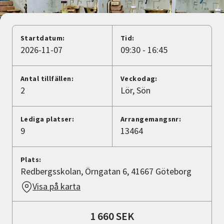
Nyheter
Avdelningar
Startdatum:
Tid:
2026-11-07
09:30 - 16:45
Lyssna
Antal tillfällen:
Veckodag:
2
Lör
Sön
Lediga platser:
Arrangemangsnr:
9
13464
Plats:
Redbergsskolan, Örngatan 6, 41667 Göteborg
Visa på karta
1 660 SEK