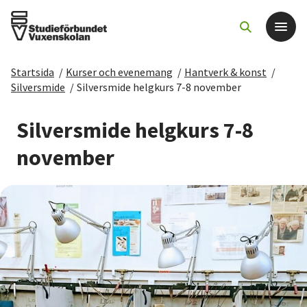
Startsida
/
Kurser och evenemang
/
Hantverk & konst
/
Det här gör vi
Silversmide
/
Silversmide helgkurs 7-8 november
För dig som
Silversmide helgkurs 7-8
november
Sök kurser och evenemang
Om SV
Starta studiecirkel
Cirkelledare