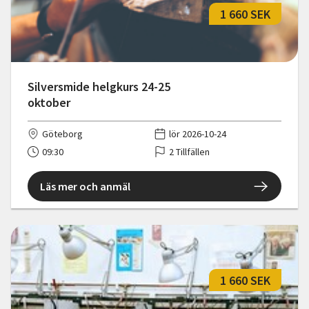
1 660 SEK
Silversmide helgkurs 24-25
oktober
Göteborg
lör 2026-10-24
09:30
2 Tillfällen
Läs mer och anmäl
1 660 SEK