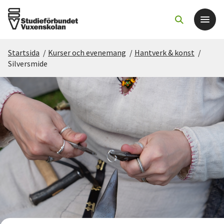
Startsida
/
Kurser och evenemang
/
Hantverk & konst
/
Det här gör vi
Silversmide
För dig som
Sök kurser och evenemang
Om SV
Starta studiecirkel
Cirkelledare