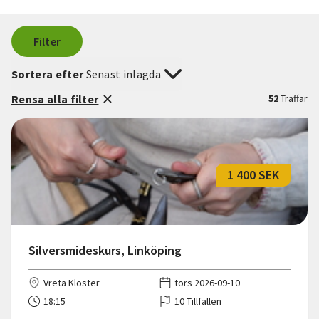
Filter
Sortera efter
Senast inlagda
Rensa alla filter
52
Träffar
1 400 SEK
Silversmideskurs, Linköping
Vreta Kloster
tors 2026-09-10
18:15
10 Tillfällen