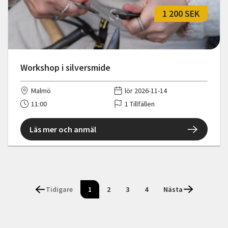
1 200 SEK
Workshop i silversmide
Malmö
lör 2026-11-14
11:00
1 Tillfällen
Läs mer och anmäl
Tidigare
1
2
3
4
Nästa