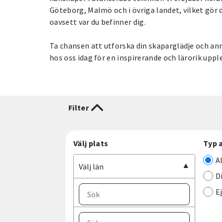
Göteborg, Malmö och i övriga landet, vilket gör d
oavsett var du befinner dig.
Ta chansen att utforska din skaparglädje och anm
hos oss idag för en inspirerande och lärorik uppl
Filter
Välj plats
Typ 
A
Välj län
D
E
Välj ort
Välj län