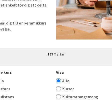
et enkelt för dig att delta
äl dig till en keramikkurs
evelse.
157
Träffar
av kurs
Visa
lla
Alla
istans
Kurser
j distans
Kulturarrangemang