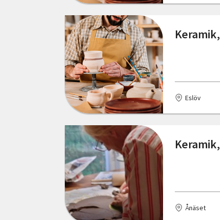
Skåne län
Huskvarna
Keramik,
Stockholms län
Jönköping
Södermanlands län
Kalix
Uppsala län
Karlshamn
Eslöv
Värmlands län
Listerby
Västerbottens län
Lund
Keramik,
Västernorrlands län
Malmö
Västmanlands län
Mölnlycke
Västra Götalands län
Norrköping
Örebro län
Ånäset
Nybro