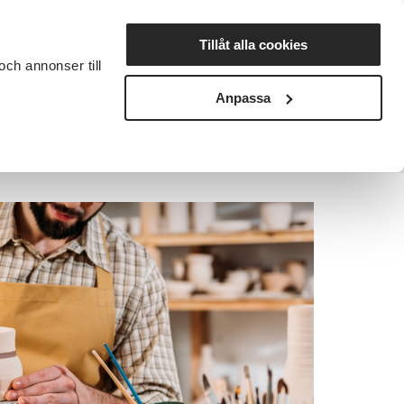
Lyssna
Tillåt alla cookies
och annonser till
rta studiecirkel
Cirkelledare
Nyheter
Avdelningar
Anpassa