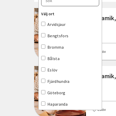
Blekinge län
Välj ort
Keramik,
Dalarnas län
Arvidsjaur
Gotlands län
Bengtsfors
Gävleborgs län
Bromma
Eslöv
Hallands län
Bålsta
Jämtlands län
Eslöv
Keramik,
Jönköpings län
Fjärdhundra
Kalmar län
Göteborg
Kronobergs län
Haparanda
Eslöv
Norrbottens län
Hedemora