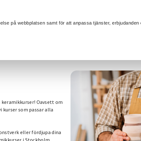
Sök
velse på webbplatsen samt för att anpassa tjänster, erbjudanden 
Om SV
Sta
MANG
Keramik
 keramikkurser! Oavsett om
vi kurser som passar alla
onstverk eller fördjupa dina
amikkurser i Stockholm,