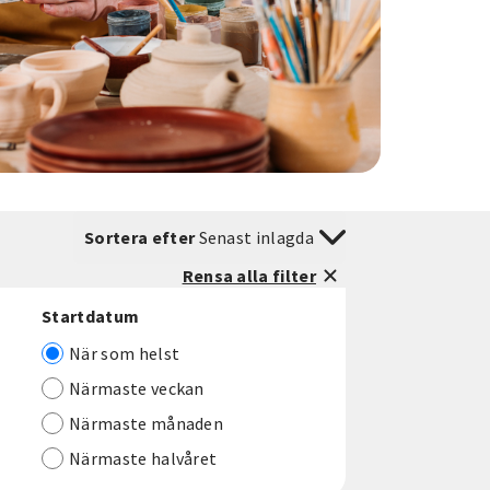
Sortera efter
Senast inlagda
Rensa alla filter
Startdatum
När som helst
Närmaste veckan
Närmaste månaden
Närmaste halvåret