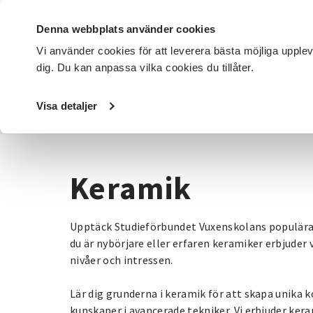
Denna webbplats använder cookies
Vi använder cookies för att leverera bästa möjliga upple
dig. Du kan anpassa vilka cookies du tillåter.
DET HÄR GÖR VI
FÖR DIG SOM
SÖK KURSER OCH EVENE
Visa detaljer
Startsida
/
Kurser och evenemang
/
Hantverk & konst
/
Keramik
Upptäck Studieförbundet Vuxenskolans populära
du är nybörjare eller erfaren keramiker erbjuder 
nivåer och intressen.
Lär dig grunderna i keramik för att skapa unika k
kunskaper i avancerade tekniker. Vi erbjuder ker