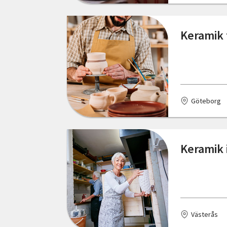
Östergötlands län
Nässjö
Keramik 
Partille
Sävedalen
Sävsjö
Göteborg
Tranås
Tyringe
Keramik 
Uppsala
Vetlanda
Visby
Västerås
Västervik