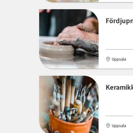
Östergötlands län
Nässjö
Fördjupn
Partille
Sävedalen
Sävsjö
Uppsala
Tranås
Tyringe
Keramikk
Uppsala
Vetlanda
Visby
Uppsala
Västervik