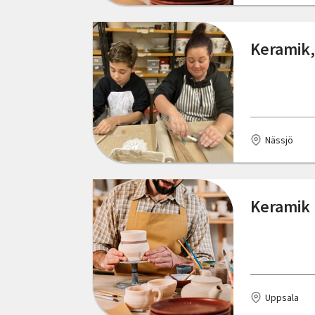
Keramik,
Nässjö
Keramik 
Uppsala