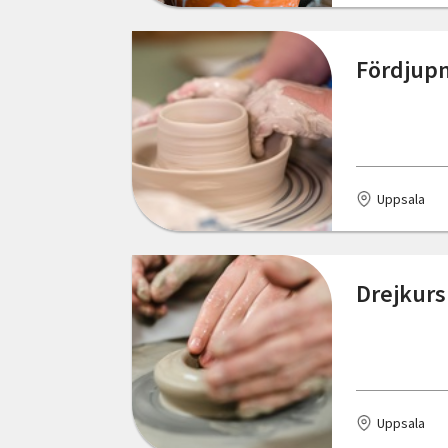
Västerås
Fördjupn
Ånäset
Uppsala
Drejkurs
Uppsala