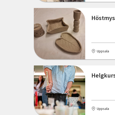
Skåne län
Huskvarna
Höstmys 
Stockholms län
Jönköping
Södermanlands län
Kalix
Uppsala län
Karlshamn
Uppsala
Värmlands län
Listerby
Västerbottens län
Lund
Helgkurs
Västernorrlands län
Malmö
Västmanlands län
Mölnlycke
Västra Götalands län
Norrköping
Örebro län
Uppsala
Nybro