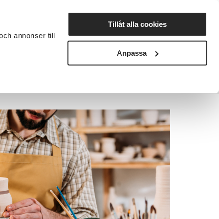
Lyssna
Tillåt alla cookies
och annonser till
rta studiecirkel
Cirkelledare
Nyheter
Avdelningar
Anpassa