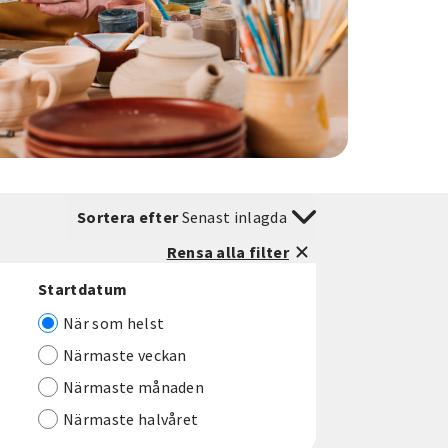
Sortera efter
Senast inlagda
Rensa alla filter
Startdatum
När som helst
Närmaste veckan
Närmaste månaden
Närmaste halvåret