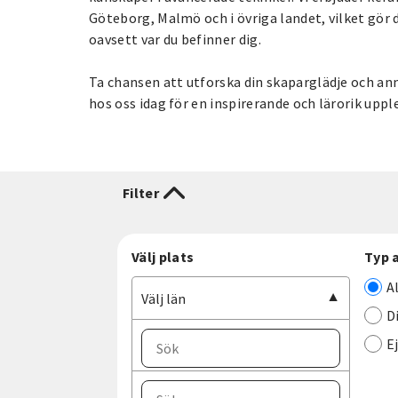
Göteborg, Malmö och i övriga landet, vilket gör d
oavsett var du befinner dig.
Ta chansen att utforska din skaparglädje och anm
hos oss idag för en inspirerande och lärorik uppl
Filter
Välj plats
Typ 
A
Välj län
D
E
Välj ort
Välj län