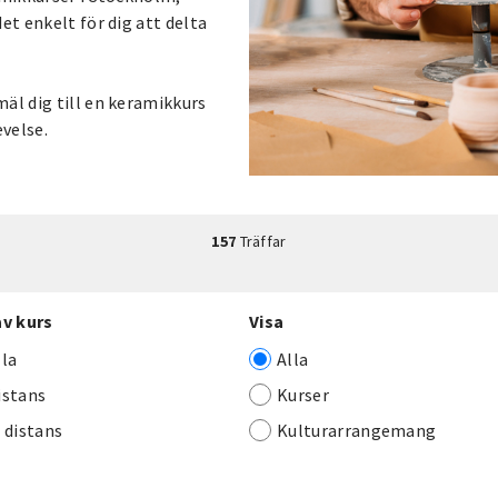
et enkelt för dig att delta
äl dig till en keramikkurs
evelse.
157
Träffar
av kurs
Visa
lla
Alla
istans
Kurser
j distans
Kulturarrangemang