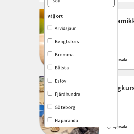
Blekinge län
Välj ort
Keramikk
Dalarnas län
Arvidsjaur
Gotlands län
Bengtsfors
Gävleborgs län
Bromma
Uppsala
Hallands län
Bålsta
Jämtlands län
Eslöv
Helgkurs
Jönköpings län
Fjärdhundra
Kalmar län
Göteborg
Kronobergs län
Haparanda
Uppsala
Norrbottens län
Hedemora