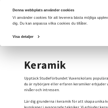
Denna webbplats använder cookies
Vi använder cookies för att leverera bästa möjliga upple
dig. Du kan anpassa vilka cookies du tillåter.
DET HÄR GÖR VI
FÖR DIG SOM
SÖK KURSER OCH EVENE
Visa detaljer
Startsida
/
Kurser och evenemang
/
Hantverk & konst
/
Keramik
Upptäck Studieförbundet Vuxenskolans populära
du är nybörjare eller erfaren keramiker erbjuder 
nivåer och intressen.
Lär dig grunderna i keramik för att skapa unika k
kunskaper i avancerade tekniker. Vi erbjuder ker