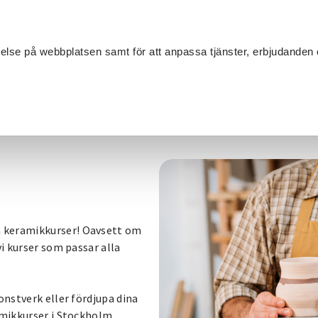
Sök
velse på webbplatsen samt för att anpassa tjänster, erbjudanden 
Om SV
Sta
MANG
Keramik
 keramikkurser! Oavsett om
vi kurser som passar alla
onstverk eller fördjupa dina
amikkurser i Stockholm,