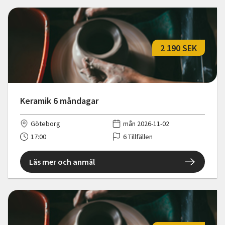
2 190 SEK
Keramik 6 måndagar
Göteborg
mån 2026-11-02
17:00
6 Tillfällen
Läs mer och anmäl