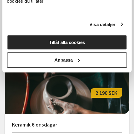
cookies du tillåter.
Keramik 6 torsdagar
Visa detaljer
Göteborg
tors 2026-11-05
15:15
6 Tillfällen
Tillåt alla cookies
Läs mer och anmäl
Anpassa
2 190 SEK
Keramik 6 onsdagar