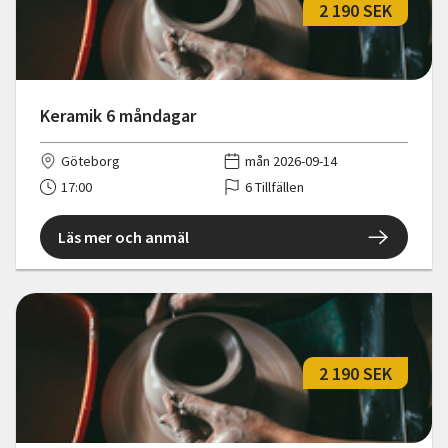
2 190 SEK
Keramik 6 måndagar
Göteborg
mån 2026-09-14
17:00
6 Tillfällen
Läs mer och anmäl
2 190 SEK