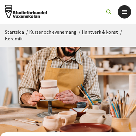
Startsida
/
Kurser och evenemang
/
Hantverk & konst
/
Det här gör vi
Keramik
För dig som
Sök kurser och evenemang
Om SV
Starta studiecirkel
Cirkelledare