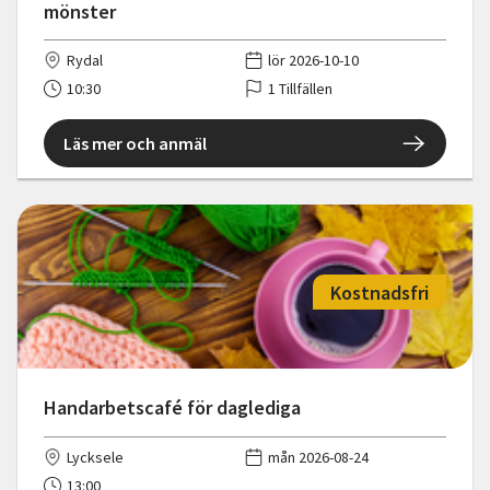
mönster
Rydal
lör 2026-10-10
10:30
1 Tillfällen
Läs mer och anmäl
Kostnadsfri
Handarbetscafé för daglediga
Lycksele
mån 2026-08-24
13:00