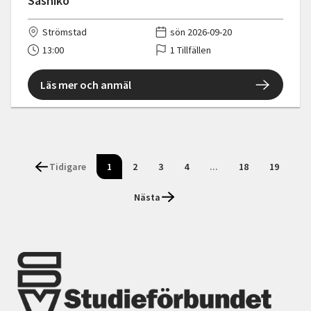
Sashiko
Strömstad
sön 2026-09-20
13:00
1 Tillfällen
Läs mer och anmäl
Tidigare
1
2
3
4
...
18
19
Nästa