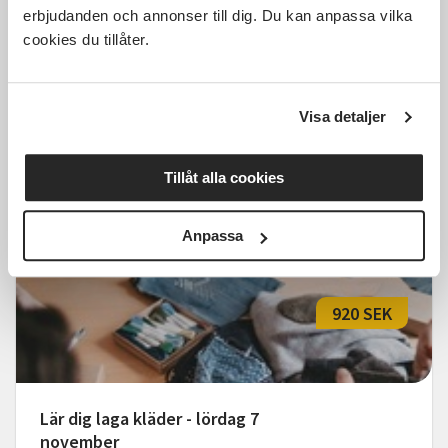
erbjudanden och annonser till dig. Du kan anpassa vilka
cookies du tillåter.
Färgsätt din flerfärgsstickning
Rydal
sön 2026-10-11
Visa detaljer
13:00
1 Tillfällen
Läs mer och anmäl
Tillåt alla cookies
Anpassa
920 SEK
Lär dig laga kläder - lördag 7
november