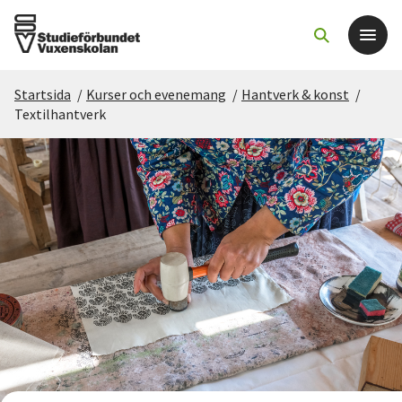
Startsida
/
Kurser och evenemang
/
Hantverk & konst
/
Det här gör vi
Textilhantverk
För dig som
Sök kurser och evenemang
Om SV
Starta studiecirkel
Cirkelledare