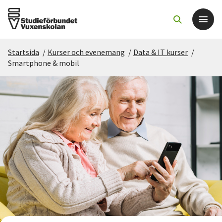
Startsida
/
Kurser och evenemang
/
Data & IT kurser
/
Det här gör vi
Smartphone & mobil
För dig som
Sök kurser och evenemang
Om SV
Starta studiecirkel
Cirkelledare