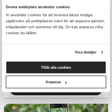
Denna webbplats använder cookies
Vi använder cookies för att leverera bästa möjliga
upplevelse på webbplatsen samt för att anpassa tjänster,
1 750 SEK
erbjudanden och annonser till dig. Du kan anpassa vilka
cookies du tillåter.
Visa detaljer
Mobilfoto - ta bättre bilder med
din mobil
Tillåt alla cookies
Stockholm
tors 2026-10-22
17:30
4 Tillfällen
Anpassa
Läs mer och anmäl