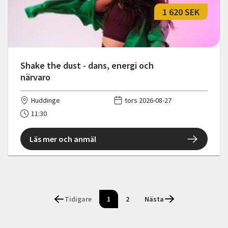
1 620 SEK
Shake the dust - dans, energi och
närvaro
Huddinge
tors 2026-08-27
11:30
Läs mer och anmäl
Tidigare
1
2
Nästa