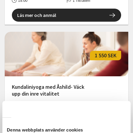
18:00
1 Tillfällen
Läs mer och anmäl
1 550 SEK
Kundaliniyoga med Åshild- Väck
upp din inre vitalitet
Östersund
tis 2026-09-01
17:15
Läs mer och anmäl
Denna webbplats använder cookies