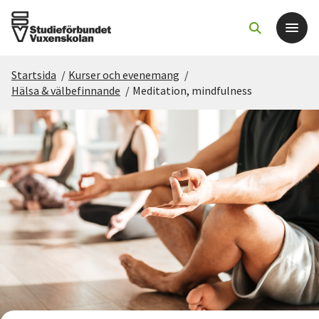
Startsida
/
Kurser och evenemang
/
Det här gör vi
Hälsa & välbefinnande
/
Meditation, mindfulness
För dig som
Sök kurser och evenemang
Om SV
Starta studiecirkel
Cirkelledare