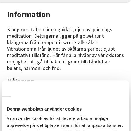
Information
Klangmeditation är en guidad, djup avspännings
meditation. Deltagarna ligger på golvet runt
klangerna från terapeutiska metallskålar.
Vibrationerna från ljudet av skålarna ger ett djupt
meditativt tillstånd. Här får alla nivåer av vår existens
möjlighet att gå tillbaka till grundtillståndet av
balans, harmoni och frid.
Målgrupp
Alla är välkomna, ingen förkunskap krävs.
Mål
Denna webbplats använder cookies
Du kommer uppleva djup avslappning av kropp och
sinne, du kommer även känna ökad
Vi använder cookies för att leverera bästa möjliga
kroppsmedvetenhet.
upplevelse på webbplatsen samt för att anpassa tjänster,