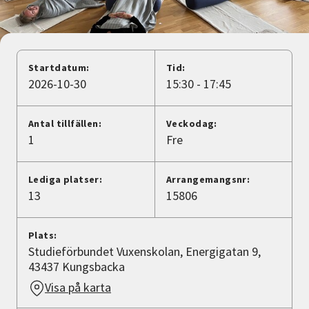
Nyheter
Avdelningar
Startdatum:
Tid:
2026-10-30
15:30 - 17:45
Lyssna
Antal tillfällen:
Veckodag:
1
Fre
Lediga platser:
Arrangemangsnr:
13
15806
Plats:
Studieförbundet Vuxenskolan, Energigatan 9,
43437 Kungsbacka
Visa på karta