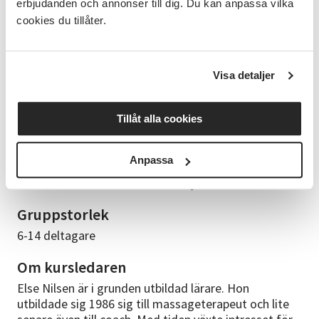
erbjudanden och annonser till dig. Du kan anpassa vilka
Innehåll
cookies du tillåter.
Vi börjar med en introduktion med lite information
om ljudets inverkan och de fantastiska skålarna,
sedan följer själva meditationen. Efter det finns tid
Visa detaljer
för feedback och frågor.
Studiematerial
Tillåt alla cookies
Ha på dig oömma kläder och var beredd på att ligga
på en yoga matta på golvet. Yogamatta, bolster och
Anpassa
filt finns att låna, ta med mer hjälpmedel om du tror
att du behöver bädda mer och mjukare.
Gruppstorlek
6-14 deltagare
Om kursledaren
Else Nilsen är i grunden utbildad lärare. Hon
utbildade sig 1986 sig till massageterapeut och lite