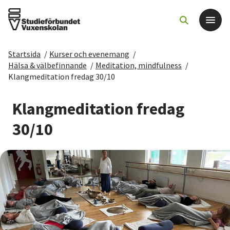
Startsida
/
Kurser och evenemang
/
Det här gör vi
Hälsa & välbefinnande
/
Meditation, mindfulness
/
Klangmeditation fredag 30/10
För dig som
Klangmeditation fredag
Sök kurser och evenemang
30/10
Om SV
Starta studiecirkel
Cirkelledare