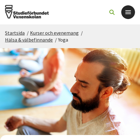
Startsida
/
Kurser och evenemang
/
Det här gör vi
Hälsa & välbefinnande
/
Yoga
För dig som
Sök kurser och evenemang
Om SV
Starta studiecirkel
Cirkelledare