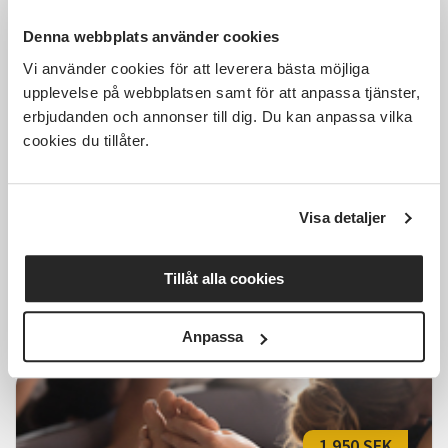
Denna webbplats använder cookies
300 SEK
Vi använder cookies för att leverera bästa möjliga
upplevelse på webbplatsen samt för att anpassa tjänster,
erbjudanden och annonser till dig. Du kan anpassa vilka
cookies du tillåter.
Yoga och gong – 2 timmar med
Helena Danielsson 10 december
Visa detaljer
Östersund
tors 2026-12-10
18:30
Tillåt alla cookies
Läs mer och anmäl
Anpassa
1 950 SEK