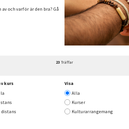
av och varför är den bra? Gå
23
Träffar
av kurs
Visa
lla
Alla
istans
Kurser
j distans
Kulturarrangemang