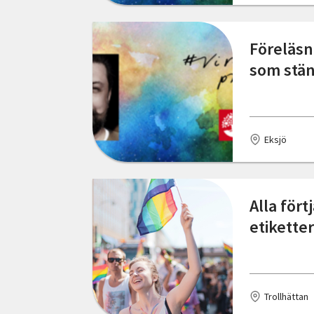
Föreläsn
som stä
Eksjö
Alla fört
etiketter
Trollhättan