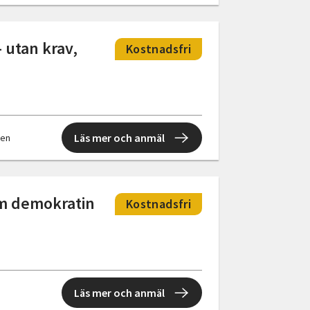
– utan krav,
Kostnadsfri
Läs mer och anmäl
llen
Om demokratin
Kostnadsfri
Läs mer och anmäl