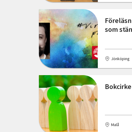
Skåne län
Orust
Föreläsn
Stockholms län
Södertälje
som stä
Södermanlands län
Tranås
Uppsala län
Trollhättan
Jönköping
Värmlands län
Vänersborg
Västerbottens län
Värnamo
Bokcirke
Västernorrlands län
Västerås
Västmanlands län
Ängelholm
Västra Götalands län
Örebro
Örebro län
Malå