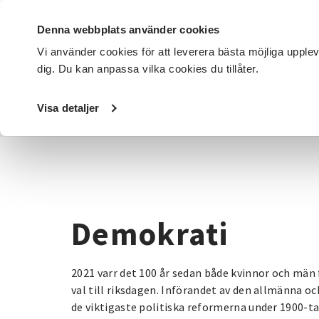
Denna webbplats använder cookies
Vi använder cookies för att leverera bästa möjliga upple
dig. Du kan anpassa vilka cookies du tillåter.
DET HÄR GÖR VI
FÖR DIG SOM
SÖK KURSER OCH EVENE
Visa detaljer
Startsida
/
Kurser och evenemang
/
Samhälle
/
Demokra
Demokrati
2021 varr det 100 år sedan både kvinnor och män f
val till riksdagen. Införandet av den allmänna oc
de viktigaste politiska reformerna under 1900-t