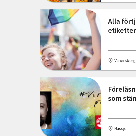
Alla fört
etiketter
Vänersborg
Föreläsn
som stä
Nässjö