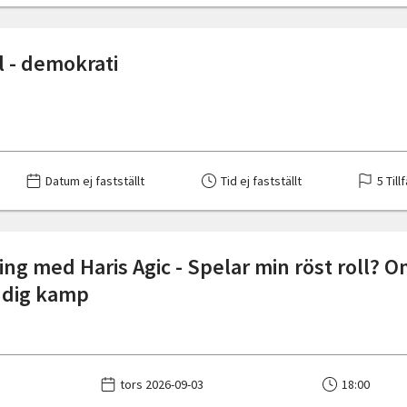
l - demokrati
Datum ej fastställt
Tid ej fastställt
5 Till
ing med Haris Agic - Spelar min röst roll? 
ndig kamp
tors 2026-09-03
18:00