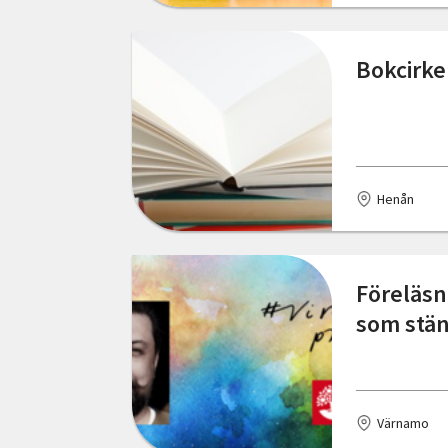
Östergötlands län
Bokcirke
Henån
Föreläsn
som stä
Värnamo