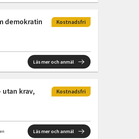
Om demokratin
Kostnadsfri
Läs mer och anmäl
– utan krav,
Kostnadsfri
Läs mer och anmäl
len