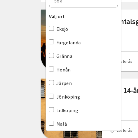
Blekinge län
Välj ort
Samtalsg
Dalarnas län
Eksjö
Gotlands län
Färgelanda
Gävleborgs län
Gränna
Västerås
Hallands län
Henån
Jämtlands län
Järpen
Ska 14-å
Jönköpings län
Jönköping
Kalmar län
Lidköping
Kronobergs län
Malå
Västerås
Norrbottens län
Nässjö