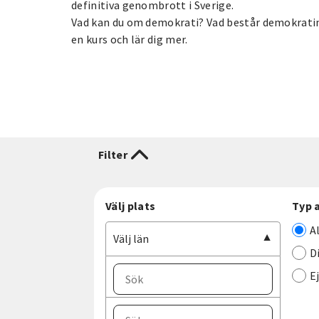
definitiva genombrott i Sverige.
Vad kan du om demokrati? Vad består demokratin 
en kurs och lär dig mer.
Filter
Välj plats
Typ 
A
Välj län
D
E
Välj ort
Välj län