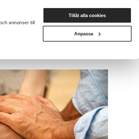
Lyssna
Tillåt alla cookies
och annonser till
rta studiecirkel
Cirkelledare
Nyheter
Avdelningar
Anpassa