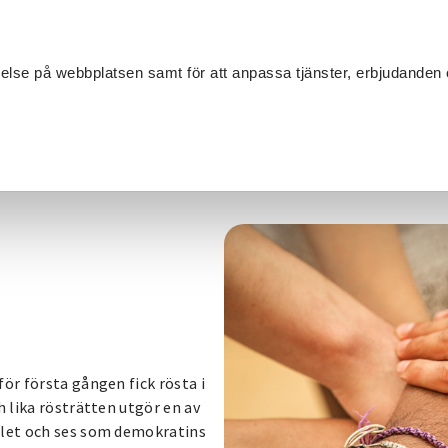
Sök
velse på webbplatsen samt för att anpassa tjänster, erbjudanden 
Om SV
Sta
MANG
ti
ör första gången fick rösta i
h lika rösträtten utgör en av
alet och ses som demokratins