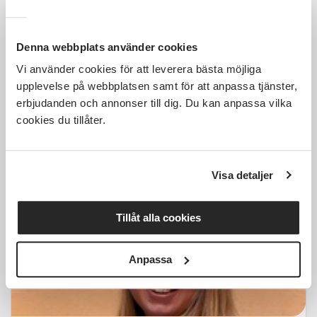
Denna webbplats använder cookies
Ha kul med andra i en förening
- föreläsning och workshop
Vi använder cookies för att leverera bästa möjliga
med Malin Widell
upplevelse på webbplatsen samt för att anpassa tjänster,
erbjudanden och annonser till dig. Du kan anpassa vilka
Järpen
ons 2026-09-30
cookies du tillåter.
18:00
Läs mer och anmäl
Visa detaljer
Tillåt alla cookies
Anpassa
Kostnadsfri