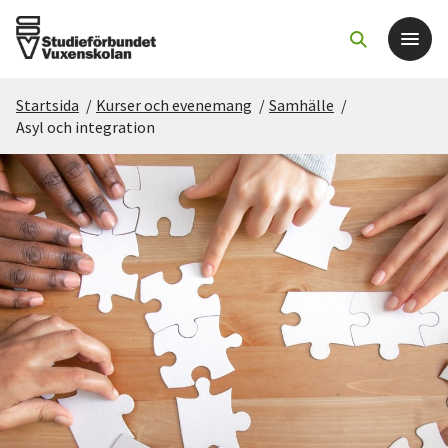
Startsida
/
Kurser och evenemang
/
Samhälle
/
Det här gör vi
Asyl och integration
För dig som
Sök kurser och evenemang
Om SV
Starta studiecirkel
Cirkelledare