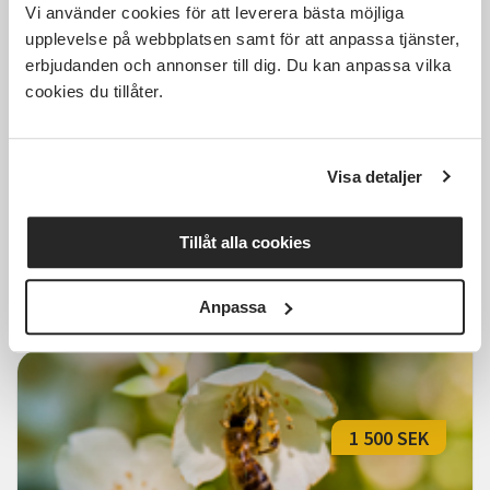
Vi använder cookies för att leverera bästa möjliga
2 850 SEK
upplevelse på webbplatsen samt för att anpassa tjänster,
erbjudanden och annonser till dig. Du kan anpassa vilka
cookies du tillåter.
Biodling grund
Visa detaljer
Stockholm
tors 2026-09-10
18:30
10 Tillfällen
Tillåt alla cookies
Läs mer och anmäl
Anpassa
1 500 SEK