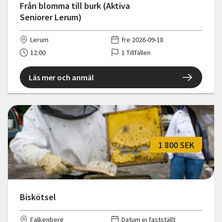
Från blomma till burk (Aktiva
Seniorer Lerum)
Lerum
fre 2026-09-18
12:00
1 Tillfällen
Läs mer och anmäl
1 800 SEK
Biskötsel
Falkenberg
Datum ej fastställt