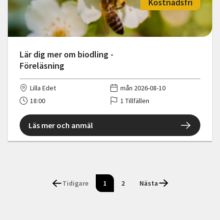
Kostnadsfri
Lär dig mer om biodling -
Föreläsning
Lilla Edet
mån 2026-08-10
18:00
1 Tillfällen
Läs mer och anmäl
Tidigare
1
2
Nästa