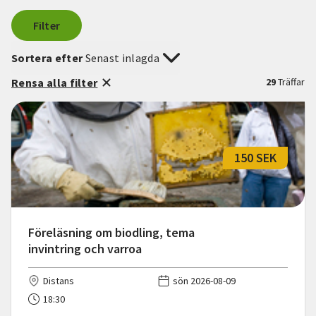
Filter
Sortera efter
Senast inlagda
Rensa alla filter
29
Träffar
150 SEK
Föreläsning om biodling, tema
invintring och varroa
Distans
sön 2026-08-09
18:30