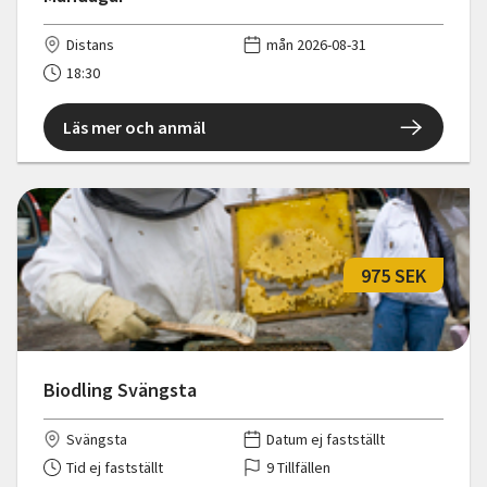
Distans
mån 2026-08-31
18:30
Läs mer och anmäl
975 SEK
Biodling Svängsta
Svängsta
Datum ej fastställt
Tid ej fastställt
9 Tillfällen