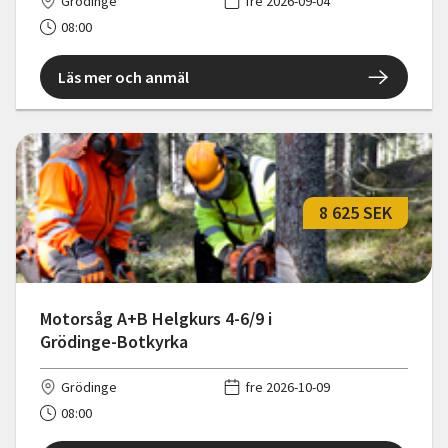
Grödinge
fre 2026-09-04
08:00
Läs mer och anmäl
8 625 SEK
Motorsåg A+B Helgkurs 4-6/9 i
Grödinge-Botkyrka
Grödinge
fre 2026-10-09
08:00