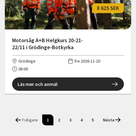
8 625 SEK
Motorsåg A+B Helgkurs 20-21-
22/11 i Grödinge-Botkyrka
Grödinge
fre 2026-11-20
08:00
Läs mer och anmäl
Tidigare
1
2
3
4
5
Nästa