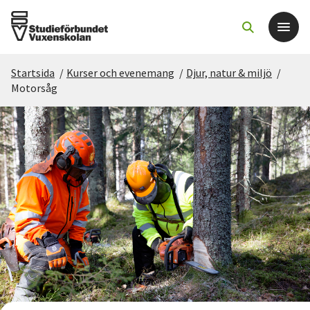
Startsida
/
Kurser och evenemang
/
Djur, natur & miljö
/
Det här gör vi
Motorsåg
För dig som
Sök kurser och evenemang
Om SV
Starta studiecirkel
Cirkelledare