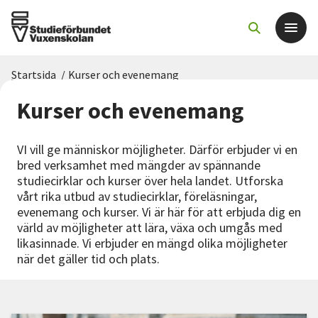
Startsida
/
Kurser och evenemang
Det här gör vi
Kurser och evenemang
För dig som
VI vill ge människor möjligheter. Därför erbjuder vi en
bred verksamhet med mängder av spännande
Sök kurser och evenemang
studiecirklar och kurser över hela landet. Utforska
vårt rika utbud av studiecirklar, föreläsningar,
evenemang och kurser. Vi är här för att erbjuda dig en
Om SV
värld av möjligheter att lära, växa och umgås med
likasinnade. Vi erbjuder en mängd olika möjligheter
Starta studiecirkel
när det gäller tid och plats.
Cirkelledare