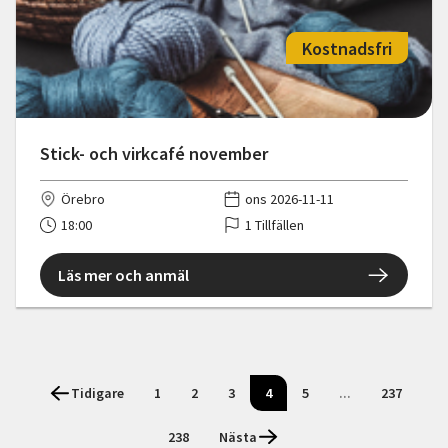
Kostnadsfri
Stick- och virkcafé november
Örebro
ons 2026-11-11
18:00
1 Tillfällen
Läs mer och anmäl
Tidigare
1
2
3
4
5
...
237
238
Nästa