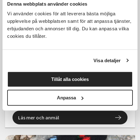
Denna webbplats använder cookies
Vi använder cookies för att leverera bästa möjliga
upplevelse på webbplatsen samt för att anpassa tjänster,
erbjudanden och annonser till dig. Du kan anpassa vilka
cookies du tillåter.
150 SEK
Visa detaljer
Hur förbereder vi hälso- och
sjukvården för kris och krig?
Tillåt alla cookies
Sollefteå
tors 2026-08-20
Anpassa
18:30
Läs mer och anmäl