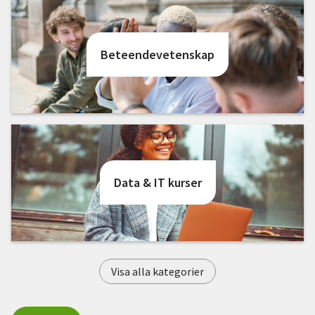
Nyheter
Avdelningar
Beteendevetenskap
Lyssna
Data & IT kurser
Visa alla kategorier