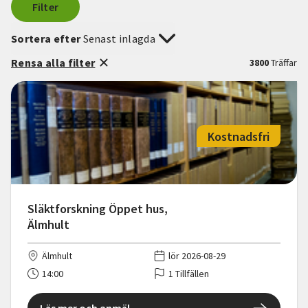
Filter
Sortera efter
Senast inlagda
Rensa alla filter
3800
Träffar
Kostnadsfri
Släktforskning Öppet hus,
Älmhult
Älmhult
lör 2026-08-29
14:00
1 Tillfällen
Läs mer och anmäl