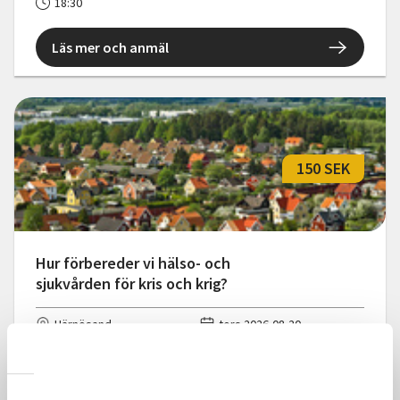
18:30
Läs mer och anmäl
150 SEK
Hur förbereder vi hälso- och
sjukvården för kris och krig?
Härnösand
tors 2026-08-20
18:30
Läs mer och anmäl