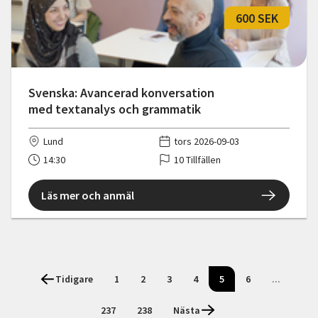
600 SEK
Svenska: Avancerad konversation
med textanalys och grammatik
Lund
tors 2026-09-03
14:30
10 Tillfällen
Läs mer och anmäl
Tidigare
1
2
3
4
5
6
...
237
238
Nästa