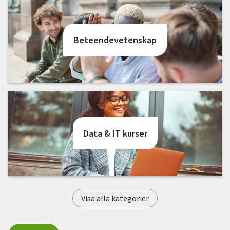
Nyheter
Avdelningar
Beteendevetenskap
Lyssna
Data & IT kurser
Visa alla kategorier