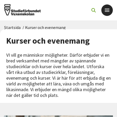
Startsida
/
Kurser och evenemang
Det här gör vi
Kurser och evenemang
För dig som
VI vill ge människor möjligheter. Därför erbjuder vi en
bred verksamhet med mängder av spännande
Sök kurser och evenemang
studiecirklar och kurser över hela landet. Utforska
vårt rika utbud av studiecirklar, föreläsningar,
evenemang och kurser. Vi är här för att erbjuda dig en
Om SV
värld av möjligheter att lära, växa och umgås med
likasinnade. Vi erbjuder en mängd olika möjligheter
Starta studiecirkel
när det gäller tid och plats.
Cirkelledare