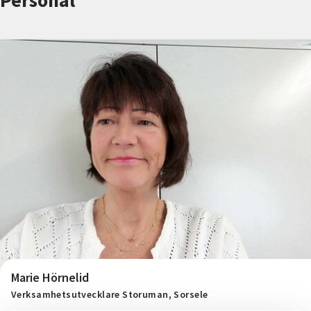
Personal
Nyheter
Avdelningar
Lyssna
Marie Hörnelid
Verksamhetsutvecklare Storuman, Sorsele