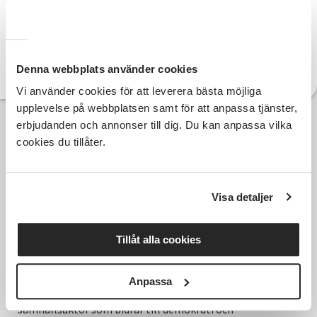
072-595 49 22
Telefon:
marie.hornelid@sv.se
E-post:
Denna webbplats använder cookies
Vi använder cookies för att leverera bästa möjliga
upplevelse på webbplatsen samt för att anpassa tjänster,
erbjudanden och annonser till dig. Du kan anpassa vilka
cookies du tillåter.
Visa detaljer
Tillåt alla cookies
Anpassa
Hela Sveriges studieförbund - Vi är en central
samhällsaktör som bidrar till demokrati och