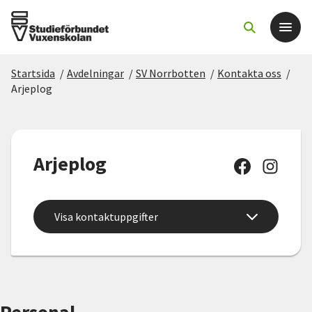
Startsida
/
Avdelningar
/
SV Norrbotten
/
Kontakta oss
/
Det här gör vi
Arjeplog
För dig som
Arjeplog
Sök kurser och evenemang
Om SV
Visa kontaktuppgifter
Starta studiecirkel
Cirkelledare