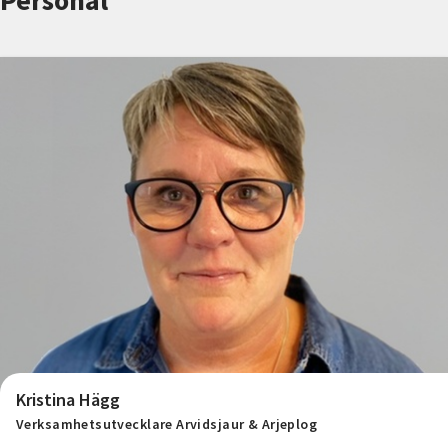
Personal
Nyheter
Avdelningar
Lyssna
Kristina Hägg
Verksamhetsutvecklare Arvidsjaur & Arjeplog