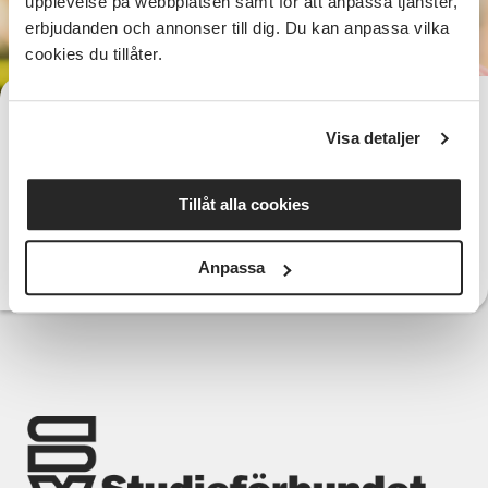
upplevelse på webbplatsen samt för att anpassa tjänster,
erbjudanden och annonser till dig. Du kan anpassa vilka
cookies du tillåter.
Lena Ramsberg
Verksamhetsutvecklare
Visa detaljer
0513-125 72
Telefon:
lena.ramsberg@sv.se
E-post:
Tillåt alla cookies
Anpassa