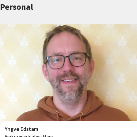
Nyheter
Personal
Avdelningar
Lyssna
Yngve Edstam
Verksamhetsutvecklare