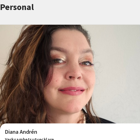
Nyheter
Personal
Avdelningar
Lyssna
Diana Andrén
Verksamhetsutvecklare