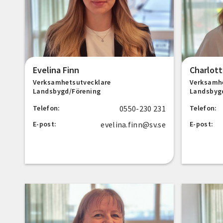
Evelina Finn
Charlott
Verksamhetsutvecklare
Verksamh
Landsbygd/Förening
Landsbyg
0550-230 231
Telefon:
Telefon:
evelina.finn@sv.se
E-post:
E-post: