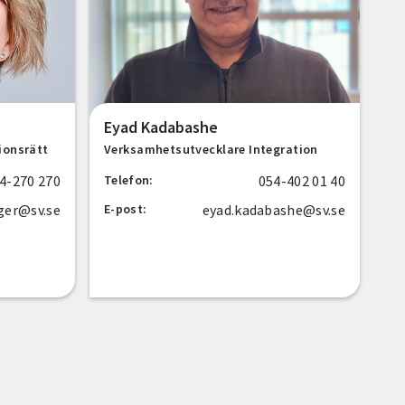
Eyad Kadabashe
ionsrätt
Verksamhetsutvecklare Integration
4-270 270
054-402 01 40
Telefon:
ger@sv.se
eyad.kadabashe@sv.se
E-post: