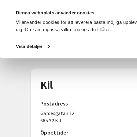
Denna webbplats använder cookies
Vi använder cookies för att leverera bästa möjliga upple
dig. Du kan anpassa vilka cookies du tillåter.
DET HÄR GÖR VI
FÖR DIG SOM
SÖK KURSER OCH EVENE
Visa detaljer
Startsida
/
Avdelningar
/
SV Värmland
/
Kontakta oss
/
K
Kil
Postadress
Gärdesgatan 12
665 32 Kil
Öppettider