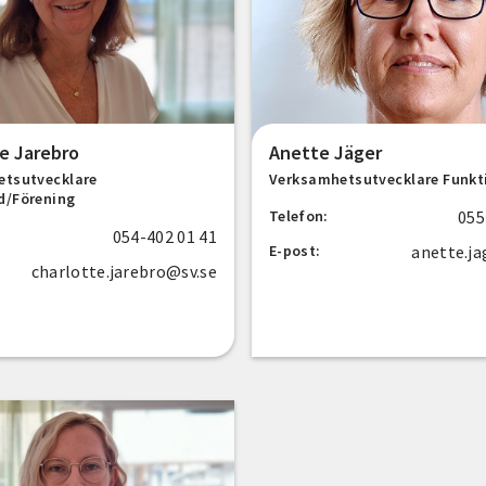
e Jarebro
Anette Jäger
etsutvecklare
Verksamhetsutvecklare Funkt
d/Förening
055
Telefon:
054-402 01 41
anette.ja
E-post:
charlotte.jarebro@sv.se