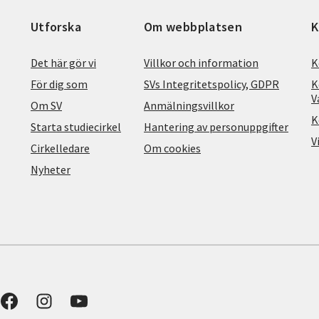
Utforska
Om webbplatsen
K
Det här gör vi
Villkor och information
K
För dig som
SVs Integritetspolicy, GDPR
K
V
Om SV
Anmälningsvillkor
K
Starta studiecirkel
Hantering av personuppgifter
V
Cirkelledare
Om cookies
Nyheter