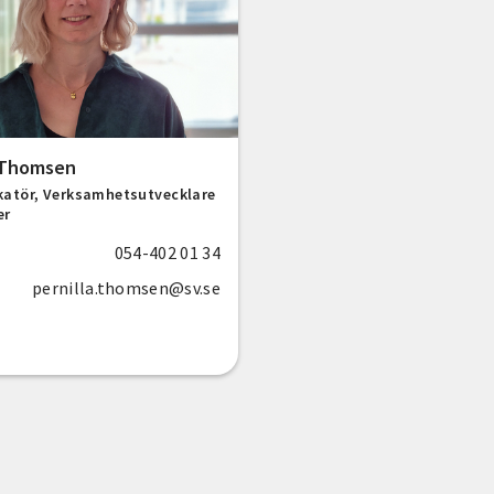
a Thomsen
atör, Verksamhetsutvecklare
er
054-402 01 34
pernilla.thomsen@sv.se