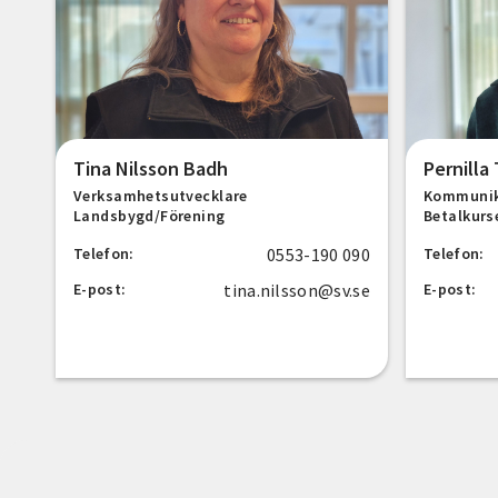
Tina Nilsson Badh
Pernill
Verksamhetsutvecklare
Kommunik
Landsbygd/Förening
Betalkurs
0553-190 090
Telefon:
Telefon:
tina.nilsson@sv.se
E-post:
E-post: