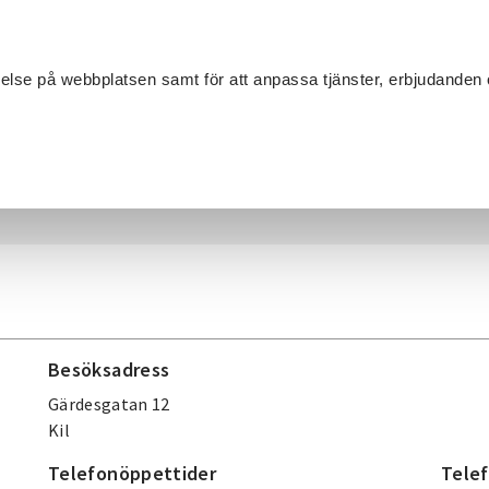
Sök
velse på webbplatsen samt för att anpassa tjänster, erbjudanden 
Om SV
Sta
MANG
il
Besöksadress
Gärdesgatan 12
Kil
Telefonöppettider
Telef