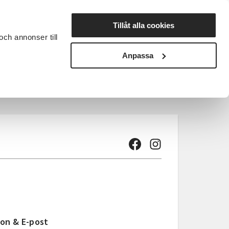
Lyssna
Tillåt alla cookies
och annonser till
rta studiecirkel
Cirkelledare
Nyheter
Avdelningar
Anpassa
on & E-post