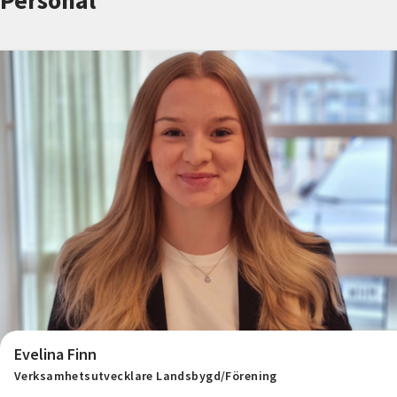
Personal
Nyheter
Avdelningar
Lyssna
Evelina Finn
Verksamhetsutvecklare Landsbygd/Förening