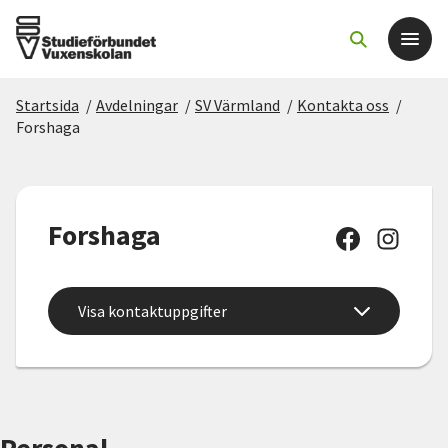
Startsida
/
Avdelningar
/
SV Värmland
/
Kontakta oss
/
Det här gör vi
Forshaga
För dig som
Forshaga
Sök kurser och evenemang
Om SV
Visa kontaktuppgifter
Starta studiecirkel
Cirkelledare