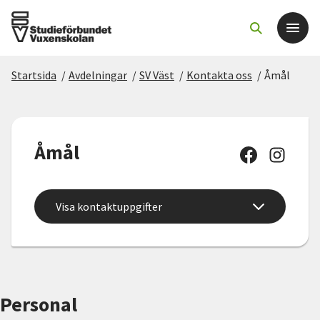
Startsida
/
Avdelningar
/
SV Väst
/
Kontakta oss
/
Åmål
Det här gör vi
För dig som
Åmål
Sök kurser och evenemang
Visa kontaktuppgifter
Om SV
Starta studiecirkel
Cirkelledare
Personal