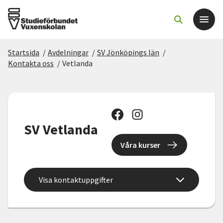
Startsida
/
Avdelningar
/
SV Jönköpings län
/
Det här gör vi
Kontakta oss
/
Vetlanda
För dig som
Sök kurser och evenemang
SV Vetlanda
Våra kurser
Om SV
Starta studiecirkel
Visa kontaktuppgifter
Cirkelledare