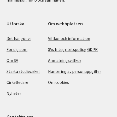
Utforska
Om webbplatsen
Det här gör vi
Villkor och information
För dig som
SVs Integritetspolicy, GDPR
Om SV
Anmälningsvillkor
Starta studiecirkel
Hantering av personuppgifter
Cirkelledare
Om cookies
Nyheter
Kontakta oss