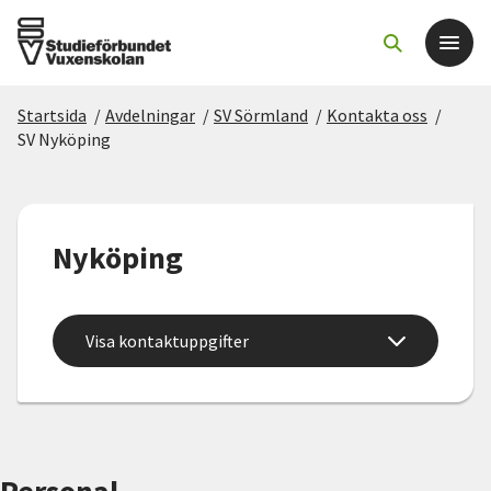
Startsida
/
Avdelningar
/
SV Sörmland
/
Kontakta oss
/
Det här gör vi
SV Nyköping
För dig som
Nyköping
Sök kurser och evenemang
Om SV
Visa kontaktuppgifter
Starta studiecirkel
Cirkelledare