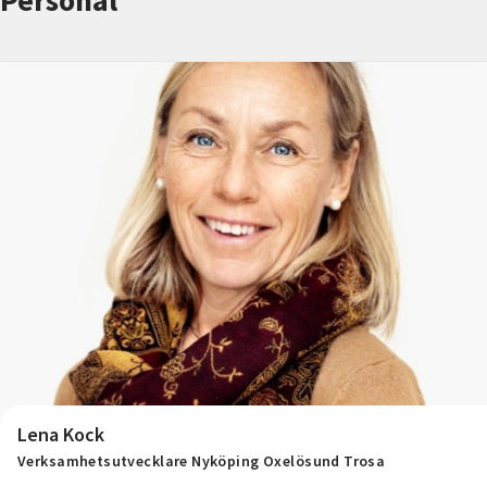
Personal
Nyheter
Avdelningar
Lyssna
Lena Kock
Verksamhetsutvecklare Nyköping Oxelösund Trosa