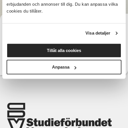
erbjudanden och annonser till dig. Du kan anpassa vilka
cookies du tillåter.
Rikard Sjölin
Cirkelledare
Visa detaljer
Telefon:
rikard.sjolin@sv.se
E-post:
Tillåt alla cookies
Läs mer om Rikard
Anpassa