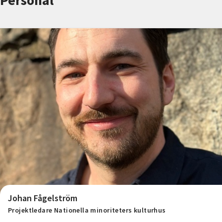
Personal
Nyheter
Avdelningar
Lyssna
Johan Fågelström
Projektledare Nationella minoriteters kulturhus