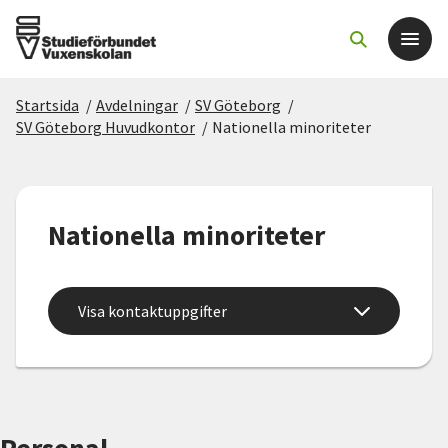
Startsida
/
Avdelningar
/
SV Göteborg
/
Det här gör vi
SV Göteborg Huvudkontor
/
Nationella minoriteter
För dig som
Nationella minoriteter
Sök kurser och evenemang
Om SV
Visa kontaktuppgifter
Starta studiecirkel
Cirkelledare