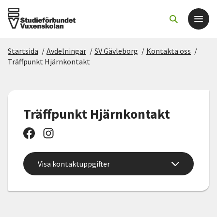
Startsida
/
Avdelningar
/
SV Gävleborg
/
Kontakta oss
/
Det här gör vi
Träffpunkt Hjärnkontakt
För dig som
Träffpunkt Hjärnkontakt
Sök kurser och evenemang
Om SV
Visa kontaktuppgifter
Starta studiecirkel
Cirkelledare