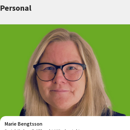
Nyheter
Personal
Avdelningar
Lyssna
Marie Bengtsson