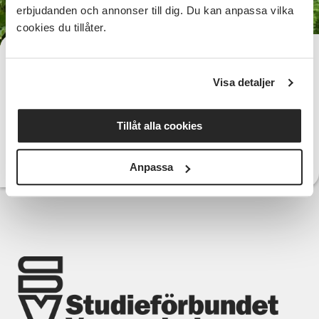
erbjudanden och annonser till dig. Du kan anpassa vilka
cookies du tillåter.
Camilla Lucchesi
Verksamhetsutvecklare Södra Hälsingland
Visa detaljer
026-456 17 91
Telefon:
camilla.lucchesi@sv.se
E-post:
Tillåt alla cookies
Läs mer om Camilla
Anpassa