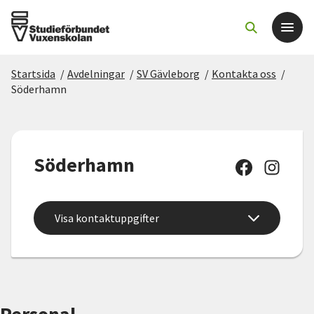
Startsida
/
Avdelningar
/
SV Gävleborg
/
Kontakta oss
/
Det här gör vi
Söderhamn
För dig som
Söderhamn
Sök kurser och evenemang
Om SV
Visa kontaktuppgifter
Starta studiecirkel
Cirkelledare