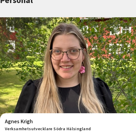
Personal
Nyheter
Avdelningar
Lyssna
Agnes Krigh
Verksamhetsutvecklare Södra Hälsingland