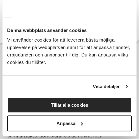
010 - 410 12 11
Telefon:
kerstin.liljegren@sv.se
E-post:
Denna webbplats använder cookies
Läs mer om Kerstin
Vi använder cookies för att leverera bästa möjliga
upplevelse på webbplatsen samt för att anpassa tjänster,
erbjudanden och annonser till dig. Du kan anpassa vilka
cookies du tillåter.
Visa detaljer
Tillåt alla cookies
Anpassa
Hela Sveriges studieförbund - Vi är en central
samhällsaktör som bidrar till demokrati och