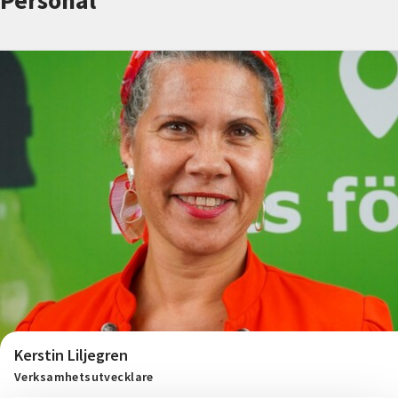
Personal
Nyheter
Avdelningar
Lyssna
Kerstin Liljegren
Verksamhetsutvecklare