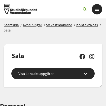
Startsida
/
Avdelningar
/
SV Västmanland
/
Kontakta oss
/
Det här gör vi
Sala
För dig som
Sala
Sök kurser och evenemang
Om SV
Visa kontaktuppgifter
Starta studiecirkel
Cirkelledare