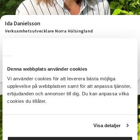
Ida Danielsson
Verksamhetsutvecklare Norra Hälsingland
0270-42 88 21
Telefon:
ida.danielsson@sv.se
E-post:
Denna webbplats använder cookies
Läs mer om Ida
Vi använder cookies för att leverera bästa möjliga
upplevelse på webbplatsen samt för att anpassa tjänster,
erbjudanden och annonser till dig. Du kan anpassa vilka
cookies du tillåter.
Visa detaljer