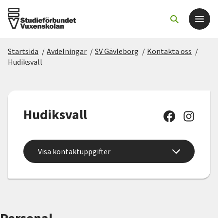
Startsida
/
Avdelningar
/
SV Gävleborg
/
Kontakta oss
/
Det här gör vi
Hudiksvall
För dig som
Hudiksvall
Sök kurser och evenemang
Om SV
Visa kontaktuppgifter
Starta studiecirkel
Cirkelledare