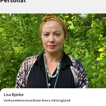
Personal
Nyheter
Avdelningar
Lyssna
Lisa Björke
Verksamhetsutvecklare Norra Hälsingland