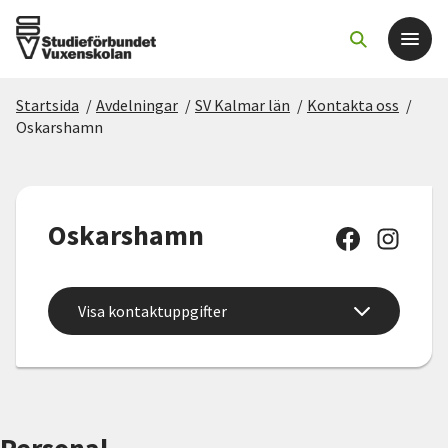
Startsida
/
Avdelningar
/
SV Kalmar län
/
Kontakta oss
/
Det här gör vi
Oskarshamn
För dig som
Oskarshamn
Sök kurser och evenemang
Om SV
Visa kontaktuppgifter
Starta studiecirkel
Cirkelledare