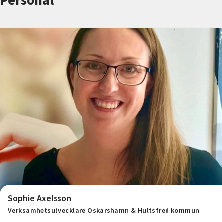
Personal
Nyheter
Avdelningar
Lyssna
Sophie Axelsson
Verksamhetsutvecklare Oskarshamn & Hultsfred kommun