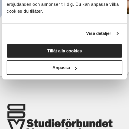
erbjudanden och annonser till dig. Du kan anpassa vilka
cookies du tillåter.
Lotta Lindqvist
Verksamhetsutvecklare Mönsterås & Hultsfred
Visa detaljer
072-076 56 66
Telefon:
lotta.lindqvist@sv.se
E-post:
Tillåt alla cookies
Läs mer om Lotta
Anpassa