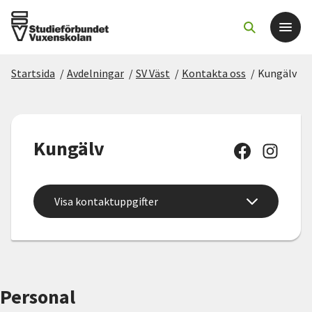
Startsida
/
Avdelningar
/
SV Väst
/
Kontakta oss
/
Kungälv
Det här gör vi
För dig som
Kungälv
Sök kurser och evenemang
Visa kontaktuppgifter
Om SV
Starta studiecirkel
Cirkelledare
Personal