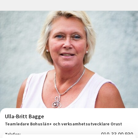
Nyheter
Avdelningar
Lyssna
Ulla-Britt Bagge
Teamledare Bohuslän+ och verksamhetsutvecklare Orust
010-33 00 930
Telefon: