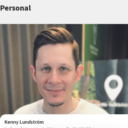
Nyheter
Personal
Avdelningar
Lyssna
Kenny Lundström