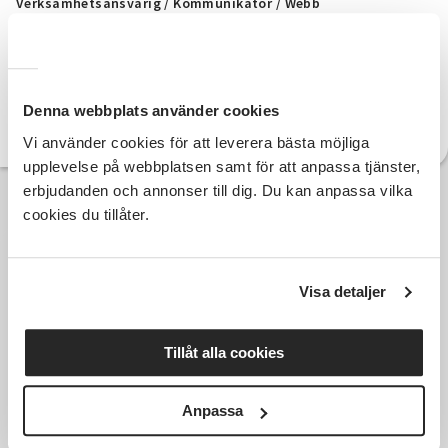
Verksamhetsansvarig / Kommunikatör / Webb
073-834 76 15
Telefon:
kenny.lundstrom@sv.se
E-post:
Denna webbplats använder cookies
Läs mer om Kenny
Vi använder cookies för att leverera bästa möjliga
upplevelse på webbplatsen samt för att anpassa tjänster,
erbjudanden och annonser till dig. Du kan anpassa vilka
cookies du tillåter.
Visa detaljer
Tillåt alla cookies
Anpassa
Hela Sveriges studieförbund - Vi är en central