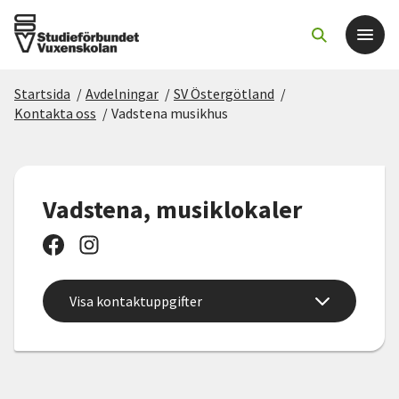
Startsida
/
Avdelningar
/
SV Östergötland
/
Det här gör vi
Kontakta oss
/
Vadstena musikhus
För dig som
Vadstena, musiklokaler
Sök kurser och evenemang
Om SV
Visa kontaktuppgifter
Starta studiecirkel
Cirkelledare